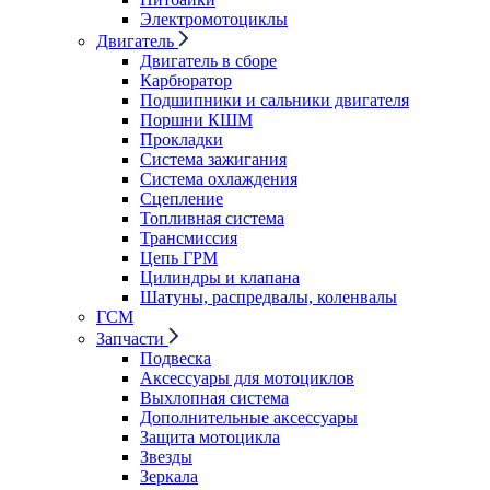
Электромотоциклы
Двигатель
Двигатель в сборе
Карбюратор
Подшипники и сальники двигателя
Поршни КШМ
Прокладки
Система зажигания
Система охлаждения
Сцепление
Топливная система
Трансмиссия
Цепь ГРМ
Цилиндры и клапана
Шатуны, распредвалы, коленвалы
ГСМ
Запчасти
Подвеска
Аксессуары для мотоциклов
Выхлопная система
Дополнительные аксессуары
Защита мотоцикла
Звезды
Зеркала