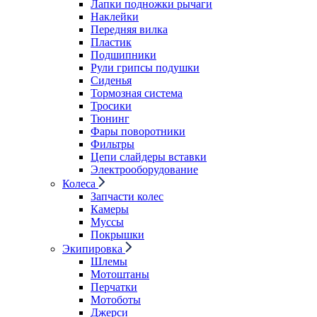
Лапки подножки рычаги
Наклейки
Передняя вилка
Пластик
Подшипники
Рули грипсы подушки
Сиденья
Тормозная система
Тросики
Тюнинг
Фары поворотники
Фильтры
Цепи слайдеры вставки
Электрооборудование
Колеса
Запчасти колес
Камеры
Муссы
Покрышки
Экипировка
Шлемы
Мотоштаны
Перчатки
Мотоботы
Джерси