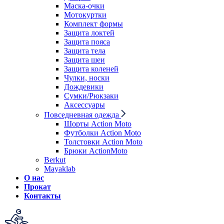
Маска-очки
Мотокуртки
Комплект формы
Защита локтей
Защита пояса
Защита тела
Защита шеи
Защита коленей
Чулки, носки
Дождевики
Сумки/Рюкзаки
Аксессуары
Повседневная одежда
Шорты Action Moto
Футболки Action Moto
Толстовки Action Moto
Брюки ActionMoto
Berkut
Mayaklab
О нас
Прокат
Контакты