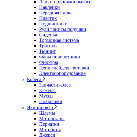
Лапки подножки рычаги
Наклейки
Передняя вилка
Пластик
Подшипники
Рули грипсы подушки
Сиденья
Тормозная система
Тросики
Тюнинг
Фары поворотники
Фильтры
Цепи слайдеры вставки
Электрооборудование
Колеса
Запчасти колес
Камеры
Муссы
Покрышки
Экипировка
Шлемы
Мотоштаны
Перчатки
Мотоботы
Джерси