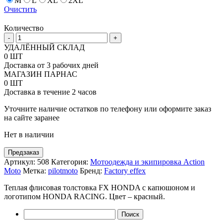
M
L
XL
2XL
Очистить
Количество
Количество
-
+
товара
УДАЛЁННЫЙ СКЛАД
Толстовка
0 ШТ
Factory
Доставка от 3 рабочих дней
Effex
МАГАЗИН ПАРНАС
Honda
0 ШТ
Racing
Доставка в течение 2 часов
Pullover
Уточните наличие остатков по телефону или оформите заказ
на сайте заранее
Нет в наличии
Предзаказ
Артикул:
508
Категория:
Мотоодежда и экипировка Action
Moto
Метка:
pilotmoto
Бренд:
Factory effex
Теплая флисовая толстовка FX HONDA с капюшоном и
логотипом HONDA RACING. Цвет – красный.
Найти: