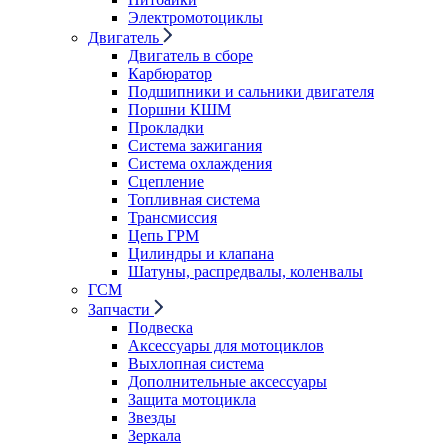
Электромотоциклы
Двигатель
Двигатель в сборе
Карбюратор
Подшипники и сальники двигателя
Поршни КШМ
Прокладки
Система зажигания
Система охлаждения
Сцепление
Топливная система
Трансмиссия
Цепь ГРМ
Цилиндры и клапана
Шатуны, распредвалы, коленвалы
ГСМ
Запчасти
Подвеска
Аксессуары для мотоциклов
Выхлопная система
Дополнительные аксессуары
Защита мотоцикла
Звезды
Зеркала