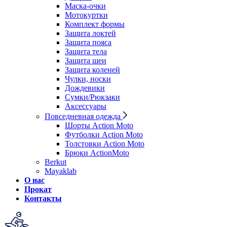
Маска-очки
Мотокуртки
Комплект формы
Защита локтей
Защита пояса
Защита тела
Защита шеи
Защита коленей
Чулки, носки
Дождевики
Сумки/Рюкзаки
Аксессуары
Повседневная одежда
Шорты Action Moto
Футболки Action Moto
Толстовки Action Moto
Брюки ActionMoto
Berkut
Mayaklab
О нас
Прокат
Контакты