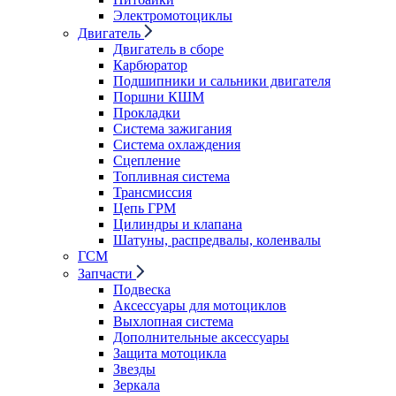
Электромотоциклы
Двигатель
Двигатель в сборе
Карбюратор
Подшипники и сальники двигателя
Поршни КШМ
Прокладки
Система зажигания
Система охлаждения
Сцепление
Топливная система
Трансмиссия
Цепь ГРМ
Цилиндры и клапана
Шатуны, распредвалы, коленвалы
ГСМ
Запчасти
Подвеска
Аксессуары для мотоциклов
Выхлопная система
Дополнительные аксессуары
Защита мотоцикла
Звезды
Зеркала