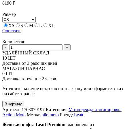
8190
₽
Размер
XS
S
M
L
XL
Очистить
Количество
Количество
-
+
товара
УДАЛЁННЫЙ СКЛАД
Кофта
10 ШТ
женская
Доставка от 3 рабочих дней
Leatt
МАГАЗИН ПАРНАС
Premium
0 ШТ
M-
Доставка в течение 2 часов
EU38-
UK10-
Уточните наличие остатков по телефону или оформите заказ
US6
на сайте заранее
Stripes
В корзину
Артикул:
1703079197
Категория:
Мотоодежда и экипировка
Action Moto
Метка:
pilotmoto
Бренд:
Leatt
Женская кофта Leatt Premium
выполнена из