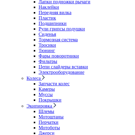
Лапки подножки рычаги
Наклейки
Передняя вилка
Пластик
Подшипники
Рули грипсы подушки
Сиденья
Тормозная система
Тросики
Тюнинг
Фары поворотники
Фильтры
Цепи слайдеры вставки
Электрооборудование
Колеса
Запчасти колес
Камеры
Муссы
Покрышки
Экипировка
Шлемы
Мотоштаны
Перчатки
Мотоботы
Джерси