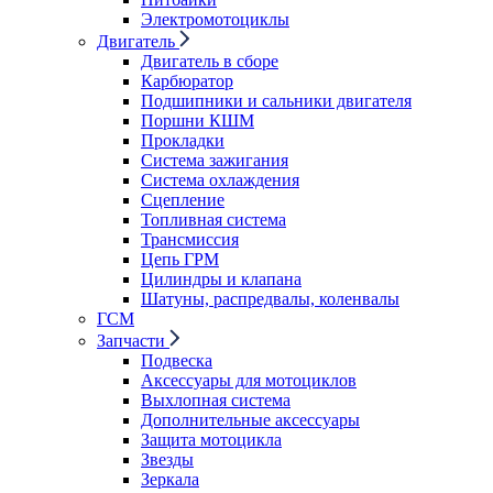
Электромотоциклы
Двигатель
Двигатель в сборе
Карбюратор
Подшипники и сальники двигателя
Поршни КШМ
Прокладки
Система зажигания
Система охлаждения
Сцепление
Топливная система
Трансмиссия
Цепь ГРМ
Цилиндры и клапана
Шатуны, распредвалы, коленвалы
ГСМ
Запчасти
Подвеска
Аксессуары для мотоциклов
Выхлопная система
Дополнительные аксессуары
Защита мотоцикла
Звезды
Зеркала