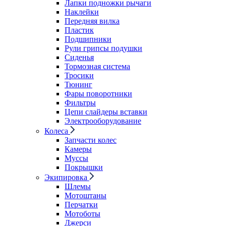
Лапки подножки рычаги
Наклейки
Передняя вилка
Пластик
Подшипники
Рули грипсы подушки
Сиденья
Тормозная система
Тросики
Тюнинг
Фары поворотники
Фильтры
Цепи слайдеры вставки
Электрооборудование
Колеса
Запчасти колес
Камеры
Муссы
Покрышки
Экипировка
Шлемы
Мотоштаны
Перчатки
Мотоботы
Джерси