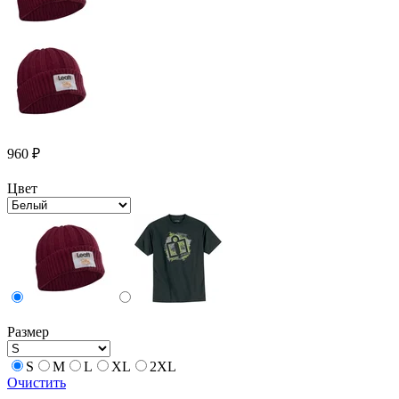
960
₽
Цвет
Размер
S
M
L
XL
2XL
Очистить