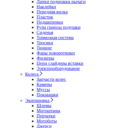
Лапки подножки рычаги
Наклейки
Передняя вилка
Пластик
Подшипники
Рули грипсы подушки
Сиденья
Тормозная система
Тросики
Тюнинг
Фары поворотники
Фильтры
Цепи слайдеры вставки
Электрооборудование
Колеса
Запчасти колес
Камеры
Муссы
Покрышки
Экипировка
Шлемы
Мотоштаны
Перчатки
Мотоботы
Джерси