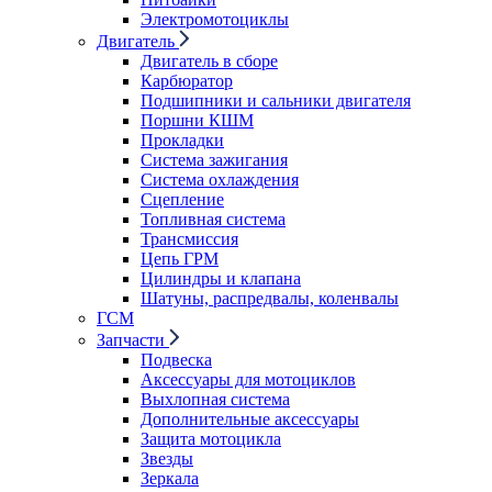
Электромотоциклы
Двигатель
Двигатель в сборе
Карбюратор
Подшипники и сальники двигателя
Поршни КШМ
Прокладки
Система зажигания
Система охлаждения
Сцепление
Топливная система
Трансмиссия
Цепь ГРМ
Цилиндры и клапана
Шатуны, распредвалы, коленвалы
ГСМ
Запчасти
Подвеска
Аксессуары для мотоциклов
Выхлопная система
Дополнительные аксессуары
Защита мотоцикла
Звезды
Зеркала