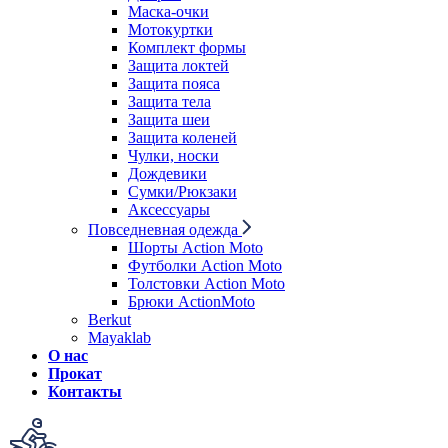
Маска-очки
Мотокуртки
Комплект формы
Защита локтей
Защита пояса
Защита тела
Защита шеи
Защита коленей
Чулки, носки
Дождевики
Сумки/Рюкзаки
Аксессуары
Повседневная одежда
Шорты Action Moto
Футболки Action Moto
Толстовки Action Moto
Брюки ActionMoto
Berkut
Mayaklab
О нас
Прокат
Контакты