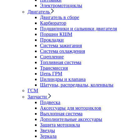
Электромотоциклы
Двигатель
Двигатель в сборе
Карбюратор
Подшипники и сальники двигателя
Поршни КШМ
Прокладки
Система зажигания
Система охлаждения
Сцепление
Топливная система
Трансмиссия
Цепь ГРМ
Цилиндры и клапана
Шатуны, распредвалы, коленвалы
ГСМ
Запчасти
Подвеска
Аксессуары для мотоциклов
Выхлопная система
Дополнительные аксессуары
Защита мотоцикла
Звезды
Зеркала