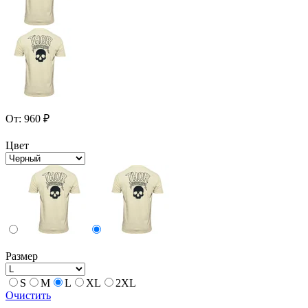
От:
960
₽
Цвет
Размер
S
M
L
XL
2XL
Очистить