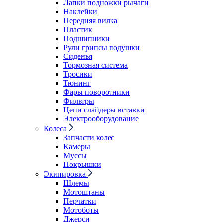
Лапки подножки рычаги
Наклейки
Передняя вилка
Пластик
Подшипники
Рули грипсы подушки
Сиденья
Тормозная система
Тросики
Тюнинг
Фары поворотники
Фильтры
Цепи слайдеры вставки
Электрооборудование
Колеса
Запчасти колес
Камеры
Муссы
Покрышки
Экипировка
Шлемы
Мотоштаны
Перчатки
Мотоботы
Джерси