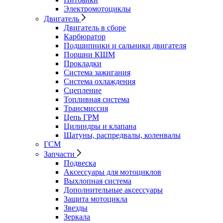
Электромотоциклы
Двигатель
Двигатель в сборе
Карбюратор
Подшипники и сальники двигателя
Поршни КШМ
Прокладки
Система зажигания
Система охлаждения
Сцепление
Топливная система
Трансмиссия
Цепь ГРМ
Цилиндры и клапана
Шатуны, распредвалы, коленвалы
ГСМ
Запчасти
Подвеска
Аксессуары для мотоциклов
Выхлопная система
Дополнительные аксессуары
Защита мотоцикла
Звезды
Зеркала