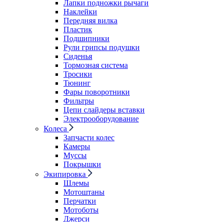
Лапки подножки рычаги
Наклейки
Передняя вилка
Пластик
Подшипники
Рули грипсы подушки
Сиденья
Тормозная система
Тросики
Тюнинг
Фары поворотники
Фильтры
Цепи слайдеры вставки
Электрооборудование
Колеса
Запчасти колес
Камеры
Муссы
Покрышки
Экипировка
Шлемы
Мотоштаны
Перчатки
Мотоботы
Джерси