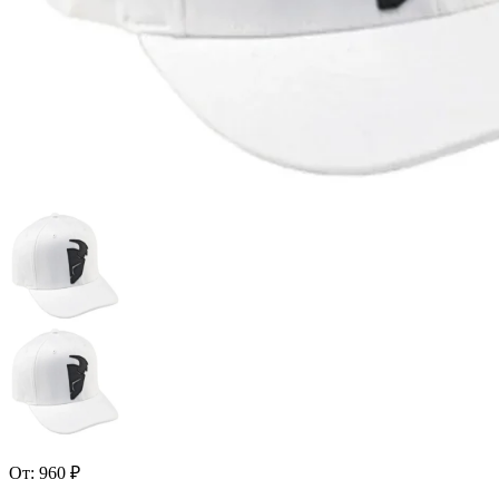
От:
960
₽