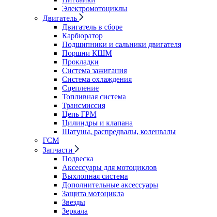
Электромотоциклы
Двигатель
Двигатель в сборе
Карбюратор
Подшипники и сальники двигателя
Поршни КШМ
Прокладки
Система зажигания
Система охлаждения
Сцепление
Топливная система
Трансмиссия
Цепь ГРМ
Цилиндры и клапана
Шатуны, распредвалы, коленвалы
ГСМ
Запчасти
Подвеска
Аксессуары для мотоциклов
Выхлопная система
Дополнительные аксессуары
Защита мотоцикла
Звезды
Зеркала