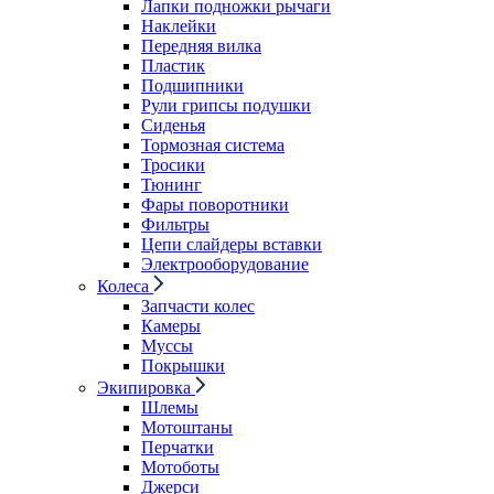
Лапки подножки рычаги
Наклейки
Передняя вилка
Пластик
Подшипники
Рули грипсы подушки
Сиденья
Тормозная система
Тросики
Тюнинг
Фары поворотники
Фильтры
Цепи слайдеры вставки
Электрооборудование
Колеса
Запчасти колес
Камеры
Муссы
Покрышки
Экипировка
Шлемы
Мотоштаны
Перчатки
Мотоботы
Джерси