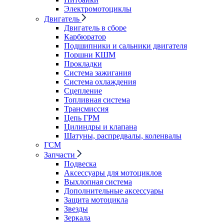
Электромотоциклы
Двигатель
Двигатель в сборе
Карбюратор
Подшипники и сальники двигателя
Поршни КШМ
Прокладки
Система зажигания
Система охлаждения
Сцепление
Топливная система
Трансмиссия
Цепь ГРМ
Цилиндры и клапана
Шатуны, распредвалы, коленвалы
ГСМ
Запчасти
Подвеска
Аксессуары для мотоциклов
Выхлопная система
Дополнительные аксессуары
Защита мотоцикла
Звезды
Зеркала