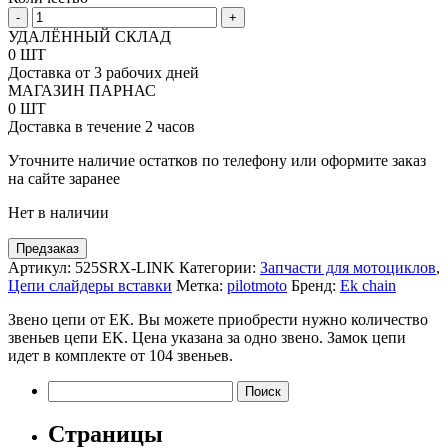
Количество
-
+
товара
УДАЛЁННЫЙ СКЛАД
Звено
0 ШТ
цепи
Доставка от 3 рабочих дней
EK
МАГАЗИН ПАРНАС
Chain
0 ШТ
525SRX
Доставка в течение 2 часов
QX-
RING
Уточните наличие остатков по телефону или оформите заказ
на сайте заранее
Нет в наличии
Предзаказ
Артикул:
525SRX-LINK
Категории:
Запчасти для мотоциклов
,
Цепи слайдеры вставки
Метка:
pilotmoto
Бренд:
Ek chain
Звено цепи от ЕК. Вы можете приобрести нужно количество
звеньев цепи EK. Цена указана за одно звено. Замок цепи
идет в комплекте от 104 звеньев.
Найти:
Страницы