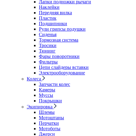
Лапки подножки рычаги
Наклейки
Передняя вилка
Пластик
Подшипники
Рули грипсы подушки
Сиденья
Тормозная система
Тросики
Тюнинг
Фары поворотники
Фильтры
Цепи слайдеры вставки
Электрооборудование
Колеса
Запчасти колес
Камеры
Муссы
Покрышки
Экипировка
Шлемы
Мотоштаны
Перчатки
Мотоботы
Джерси