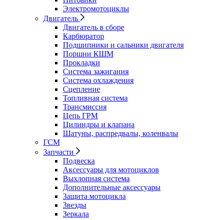
Электромотоциклы
Двигатель
Двигатель в сборе
Карбюратор
Подшипники и сальники двигателя
Поршни КШМ
Прокладки
Система зажигания
Система охлаждения
Сцепление
Топливная система
Трансмиссия
Цепь ГРМ
Цилиндры и клапана
Шатуны, распредвалы, коленвалы
ГСМ
Запчасти
Подвеска
Аксессуары для мотоциклов
Выхлопная система
Дополнительные аксессуары
Защита мотоцикла
Звезды
Зеркала