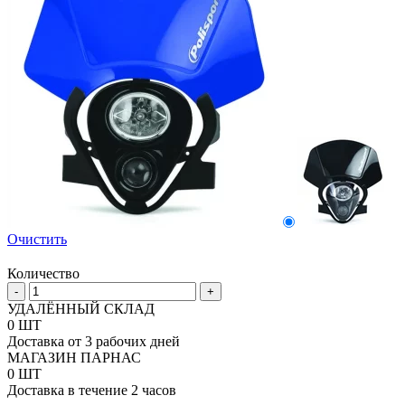
Очистить
Количество
Количество
-
+
товара
УДАЛЁННЫЙ СКЛАД
Фара
0 ШТ
двойная
Доставка от 3 рабочих дней
IMX
МАГАЗИН ПАРНАС
Polisport
0 ШТ
Доставка в течение 2 часов