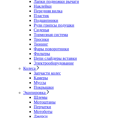
Лапки подножки рычаги
Наклейки
Передняя вилка
Пластик
Подшипники
Рули грипсы подушки
Сиденья
Тормозная система
Тросики
Тюнинг
Фары поворотники
Фильтры
Цепи слайдеры вставки
Электрооборудование
Колеса
Запчасти колес
Камеры
Муссы
Покрышки
Экипировка
Шлемы
Мотоштаны
Перчатки
Мотоботы
Джерси