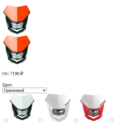
От:
7190
₽
Цвет