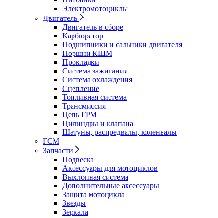
Электромотоциклы
Двигатель
Двигатель в сборе
Карбюратор
Подшипники и сальники двигателя
Поршни КШМ
Прокладки
Система зажигания
Система охлаждения
Сцепление
Топливная система
Трансмиссия
Цепь ГРМ
Цилиндры и клапана
Шатуны, распредвалы, коленвалы
ГСМ
Запчасти
Подвеска
Аксессуары для мотоциклов
Выхлопная система
Дополнительные аксессуары
Защита мотоцикла
Звезды
Зеркала