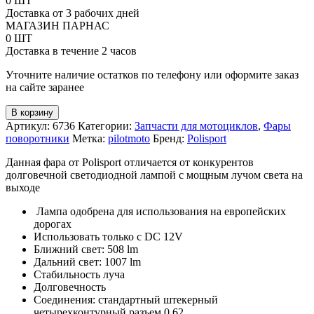
0 ШТ
фара
Доставка от 3 рабочих дней
Halo
МАГАЗИН ПАРНАС
Polisport
0 ШТ
Доставка в течение 2 часов
Уточните наличие остатков по телефону или оформите заказ
на сайте заранее
В корзину
Артикул:
6736
Категории:
Запчасти для мотоциклов
,
Фары
поворотники
Метка:
pilotmoto
Бренд:
Polisport
Данная фара от Polisport отличается от конкурентов
долговечной светодиодной лампой с мощным лучом света на
выходе
Лампа одобрена для использования на европейских
дорогах
Использовать только с DC 12V
Ближний свет: 508 lm
Дальний свет: 1007 lm
Стабильность луча
Долговечность
Соединения: стандартный штекерный
четырехконтурный разъем 0,62