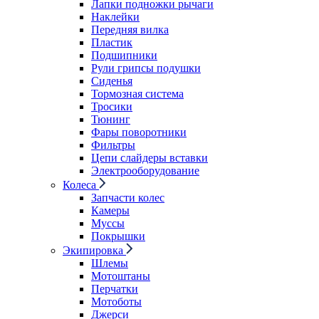
Лапки подножки рычаги
Наклейки
Передняя вилка
Пластик
Подшипники
Рули грипсы подушки
Сиденья
Тормозная система
Тросики
Тюнинг
Фары поворотники
Фильтры
Цепи слайдеры вставки
Электрооборудование
Колеса
Запчасти колес
Камеры
Муссы
Покрышки
Экипировка
Шлемы
Мотоштаны
Перчатки
Мотоботы
Джерси