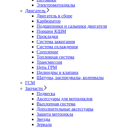
Электромотоциклы
Двигатель
Двигатель в сборе
Карбюратор
Подшипники и сальники двигателя
Поршни КШМ
Прокладки
Система зажигания
Система охлаждения
Сцепление
Топливная система
Трансмиссия
Цепь ГРМ
Цилиндры и клапана
Шатуны, распредвалы, коленвалы
ГСМ
Запчасти
Подвеска
Аксессуары для мотоциклов
Выхлопная система
Дополнительные аксессуары
Защита мотоцикла
Звезды
Зеркала