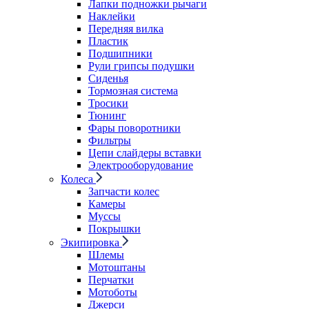
Лапки подножки рычаги
Наклейки
Передняя вилка
Пластик
Подшипники
Рули грипсы подушки
Сиденья
Тормозная система
Тросики
Тюнинг
Фары поворотники
Фильтры
Цепи слайдеры вставки
Электрооборудование
Колеса
Запчасти колес
Камеры
Муссы
Покрышки
Экипировка
Шлемы
Мотоштаны
Перчатки
Мотоботы
Джерси