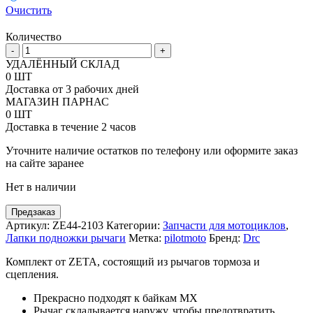
Очистить
Количество
Количество
-
+
товара
УДАЛЁННЫЙ СКЛАД
Комплект
0 ШТ
откидных
Доставка от 3 рабочих дней
рычагов
МАГАЗИН ПАРНАС
Zeta
0 ШТ
под
Доставка в течение 2 часов
мотоцикл
Suzuki
Уточните наличие остатков по телефону или оформите заказ
красный
на сайте заранее
Нет в наличии
Предзаказ
Артикул:
ZE44-2103
Категории:
Запчасти для мотоциклов
,
Лапки подножки рычаги
Метка:
pilotmoto
Бренд:
Drc
Комплект от ZETA, состоящий из рычагов тормоза и
сцепления.
Прекрасно подходят к байкам MX
Рычаг складывается наружу, чтобы предотвратить