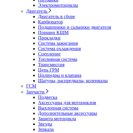
Электромотоциклы
Двигатель
Двигатель в сборе
Карбюратор
Подшипники и сальники двигателя
Поршни КШМ
Прокладки
Система зажигания
Система охлаждения
Сцепление
Топливная система
Трансмиссия
Цепь ГРМ
Цилиндры и клапана
Шатуны, распредвалы, коленвалы
ГСМ
Запчасти
Подвеска
Аксессуары для мотоциклов
Выхлопная система
Дополнительные аксессуары
Защита мотоцикла
Звезды
Зеркала