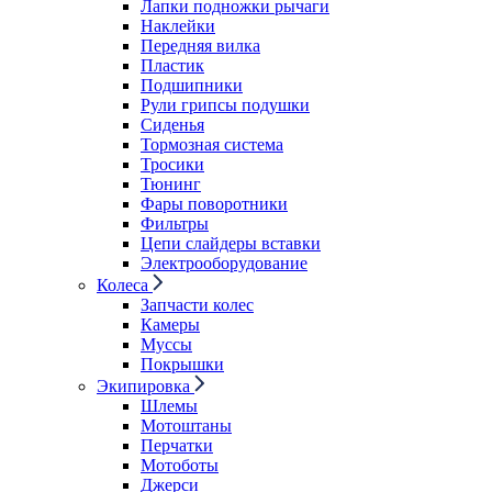
Лапки подножки рычаги
Наклейки
Передняя вилка
Пластик
Подшипники
Рули грипсы подушки
Сиденья
Тормозная система
Тросики
Тюнинг
Фары поворотники
Фильтры
Цепи слайдеры вставки
Электрооборудование
Колеса
Запчасти колес
Камеры
Муссы
Покрышки
Экипировка
Шлемы
Мотоштаны
Перчатки
Мотоботы
Джерси