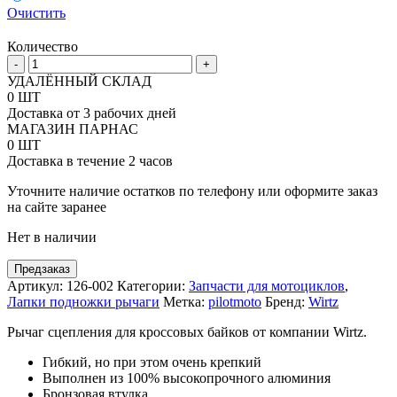
Очистить
Количество
Количество
-
+
товара
УДАЛЁННЫЙ СКЛАД
Рычаг
0 ШТ
сцепления
Доставка от 3 рабочих дней
Wirtz
МАГАЗИН ПАРНАС
под
0 ШТ
мотоциклы
Доставка в течение 2 часов
Yamaha,
Kawasaki,
Уточните наличие остатков по телефону или оформите заказ
Suzuki
на сайте заранее
Нет в наличии
Предзаказ
Артикул:
126-002
Категории:
Запчасти для мотоциклов
,
Лапки подножки рычаги
Метка:
pilotmoto
Бренд:
Wirtz
Рычаг сцепления для кроссовых байков от компании Wirtz.
Гибкий, но при этом очень крепкий
Выполнен из 100% высокопрочного алюминия
Бронзовая втулка