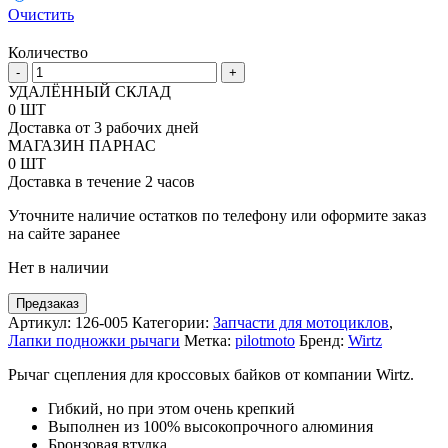
Очистить
Количество
Количество
-
+
товара
УДАЛЁННЫЙ СКЛАД
Рычаг
0 ШТ
сцепления
Доставка от 3 рабочих дней
Wirtz
МАГАЗИН ПАРНАС
под
0 ШТ
мотоциклы
Доставка в течение 2 часов
Yamaha
WRF
Уточните наличие остатков по телефону или оформите заказ
250-
на сайте заранее
450
Нет в наличии
03-
12
Предзаказ
Артикул:
126-005
Категории:
Запчасти для мотоциклов
,
Лапки подножки рычаги
Метка:
pilotmoto
Бренд:
Wirtz
Рычаг сцепления для кроссовых байков от компании Wirtz.
Гибкий, но при этом очень крепкий
Выполнен из 100% высокопрочного алюминия
Бронзовая втулка