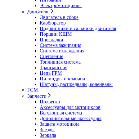
Электромотоциклы
Двигатель
Двигатель в сборе
Карбюратор
Подшипники и сальники двигателя
Поршни КШМ
Прокладки
Система зажигания
Система охлаждения
Сцепление
Топливная система
Трансмиссия
Цепь ГРМ
Цилиндры и клапана
Шатуны, распредвалы, коленвалы
ГСМ
Запчасти
Подвеска
Аксессуары для мотоциклов
Выхлопная система
Дополнительные аксессуары
Защита мотоцикла
Звезды
Зеркала