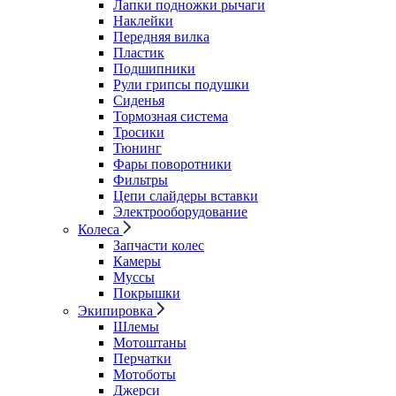
Лапки подножки рычаги
Наклейки
Передняя вилка
Пластик
Подшипники
Рули грипсы подушки
Сиденья
Тормозная система
Тросики
Тюнинг
Фары поворотники
Фильтры
Цепи слайдеры вставки
Электрооборудование
Колеса
Запчасти колес
Камеры
Муссы
Покрышки
Экипировка
Шлемы
Мотоштаны
Перчатки
Мотоботы
Джерси