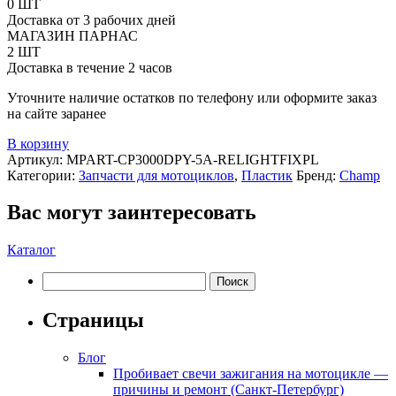
Крепежная
0 ШТ
пластина
Доставка от 3 рабочих дней
заднего
МАГАЗИН ПАРНАС
фонаря
2 ШТ
для
Доставка в течение 2 часов
CHAMP
CP3000DPY-
Уточните наличие остатков по телефону или оформите заказ
5A
на сайте заранее
В корзину
Артикул:
MPART-CP3000DPY-5A-RELIGHTFIXPL
Категории:
Запчасти для мотоциклов
,
Пластик
Бренд:
Champ
Вас могут заинтересовать
Каталог
Найти:
Страницы
Блог
Пробивает свечи зажигания на мотоцикле —
причины и ремонт (Санкт-Петербург)