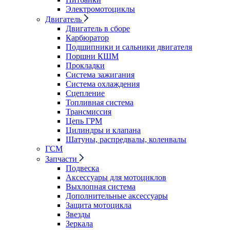
Электромотоциклы
Двигатель
Двигатель в сборе
Карбюратор
Подшипники и сальники двигателя
Поршни КШМ
Прокладки
Система зажигания
Система охлаждения
Сцепление
Топливная система
Трансмиссия
Цепь ГРМ
Цилиндры и клапана
Шатуны, распредвалы, коленвалы
ГСМ
Запчасти
Подвеска
Аксессуары для мотоциклов
Выхлопная система
Дополнительные аксессуары
Защита мотоцикла
Звезды
Зеркала