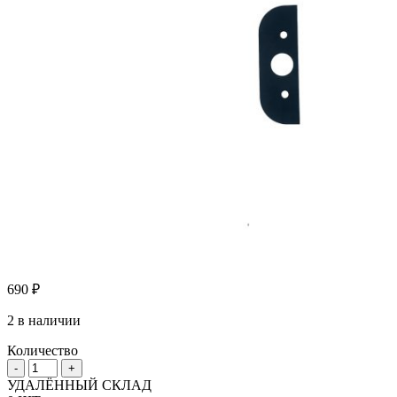
690
₽
2 в наличии
Количество
Количество
-
+
товара
УДАЛЁННЫЙ СКЛАД