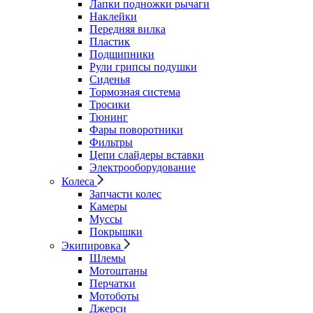
Лапки подножки рычаги
Наклейки
Передняя вилка
Пластик
Подшипники
Рули грипсы подушки
Сиденья
Тормозная система
Тросики
Тюнинг
Фары поворотники
Фильтры
Цепи слайдеры вставки
Электрооборудование
Колеса
Запчасти колес
Камеры
Муссы
Покрышки
Экипировка
Шлемы
Мотоштаны
Перчатки
Мотоботы
Джерси