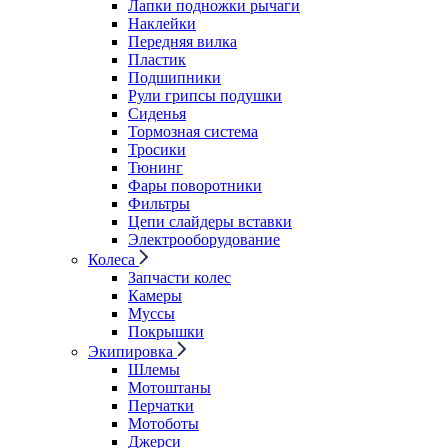
Лапки подножки рычаги
Наклейки
Передняя вилка
Пластик
Подшипники
Рули грипсы подушки
Сиденья
Тормозная система
Тросики
Тюнинг
Фары поворотники
Фильтры
Цепи слайдеры вставки
Электрооборудование
Колеса
Запчасти колес
Камеры
Муссы
Покрышки
Экипировка
Шлемы
Мотоштаны
Перчатки
Мотоботы
Джерси