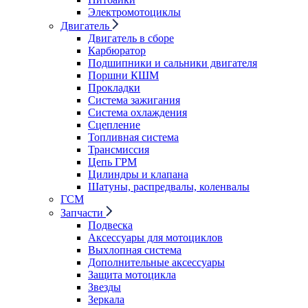
Электромотоциклы
Двигатель
Двигатель в сборе
Карбюратор
Подшипники и сальники двигателя
Поршни КШМ
Прокладки
Система зажигания
Система охлаждения
Сцепление
Топливная система
Трансмиссия
Цепь ГРМ
Цилиндры и клапана
Шатуны, распредвалы, коленвалы
ГСМ
Запчасти
Подвеска
Аксессуары для мотоциклов
Выхлопная система
Дополнительные аксессуары
Защита мотоцикла
Звезды
Зеркала