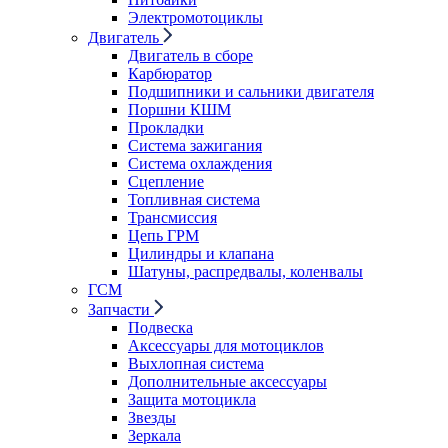
Электромотоциклы
Двигатель
Двигатель в сборе
Карбюратор
Подшипники и сальники двигателя
Поршни КШМ
Прокладки
Система зажигания
Система охлаждения
Сцепление
Топливная система
Трансмиссия
Цепь ГРМ
Цилиндры и клапана
Шатуны, распредвалы, коленвалы
ГСМ
Запчасти
Подвеска
Аксессуары для мотоциклов
Выхлопная система
Дополнительные аксессуары
Защита мотоцикла
Звезды
Зеркала