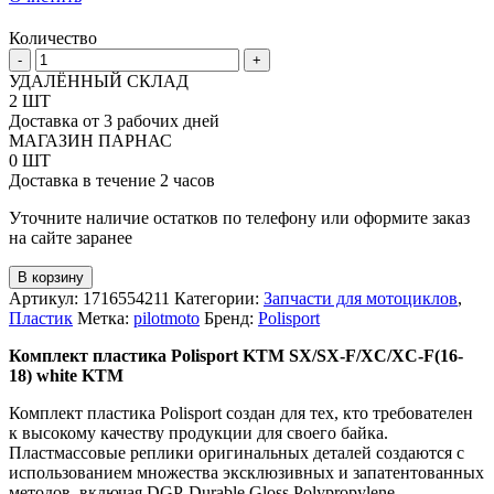
Количество
Количество
-
+
товара
УДАЛЁННЫЙ СКЛАД
Комплект
2 ШТ
пластика
Доставка от 3 рабочих дней
Polisport
МАГАЗИН ПАРНАС
MX
0 ШТ
KTM
Доставка в течение 2 часов
SX,
SX-
Уточните наличие остатков по телефону или оформите заказ
F,
на сайте заранее
XC,
XC-
В корзину
F
Артикул:
1716554211
Категории:
Запчасти для мотоциклов
,
"2016-
Пластик
Метка:
pilotmoto
Бренд:
Polisport
18
Комплект пластика Polisport KTM SX/SX-F/XC/XC-F(16-
18) white KTM
Комплект пластика Polisport создан для тех, кто требователен
к высокому качеству продукции для своего байка.
Пластмассовые реплики оригинальных деталей создаются с
использованием множества эксклюзивных и запатентованных
методов, включая DGP-Durable Gloss Polypropylene -