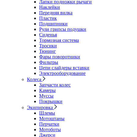
Лапки подножки рычаги
Наклейки
Передняя вилка
Пластик
Подшипники
Рули грипсы подушки
Сиденья
Тормозная система
Тросики
Тюнинг
Фары поворотники
Фильтры
Цепи слайдеры вставки
Электрооборудование
Колеса
Запчасти колес
Камеры
Муссы
Покрышки
Экипировка
Шлемы
Мотоштаны
Перчатки
Мотоботы
Джерси