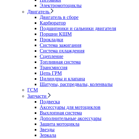
Электромотоциклы
Двигатель
Двигатель в сборе
Карбюратор
Подшипники и сальники двигателя
Поршни КШМ
Прокладки
Система зажигания
Система охлаждения
Сцепление
Топливная система
Трансмиссия
Цепь ГРМ
Цилиндры и клапана
Шатуны, распредвалы, коленвалы
ГСМ
Запчасти
Подвеска
Аксессуары для мотоциклов
Выхлопная система
Дополнительные аксессуары
Защита мотоцикла
Звезды
Зеркала