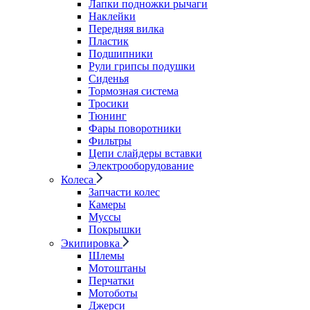
Лапки подножки рычаги
Наклейки
Передняя вилка
Пластик
Подшипники
Рули грипсы подушки
Сиденья
Тормозная система
Тросики
Тюнинг
Фары поворотники
Фильтры
Цепи слайдеры вставки
Электрооборудование
Колеса
Запчасти колес
Камеры
Муссы
Покрышки
Экипировка
Шлемы
Мотоштаны
Перчатки
Мотоботы
Джерси