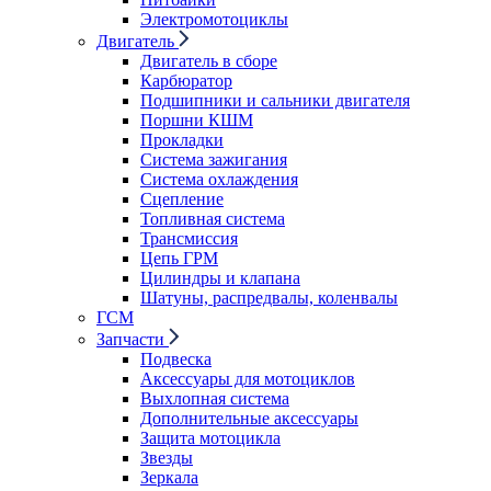
Электромотоциклы
Двигатель
Двигатель в сборе
Карбюратор
Подшипники и сальники двигателя
Поршни КШМ
Прокладки
Система зажигания
Система охлаждения
Сцепление
Топливная система
Трансмиссия
Цепь ГРМ
Цилиндры и клапана
Шатуны, распредвалы, коленвалы
ГСМ
Запчасти
Подвеска
Аксессуары для мотоциклов
Выхлопная система
Дополнительные аксессуары
Защита мотоцикла
Звезды
Зеркала