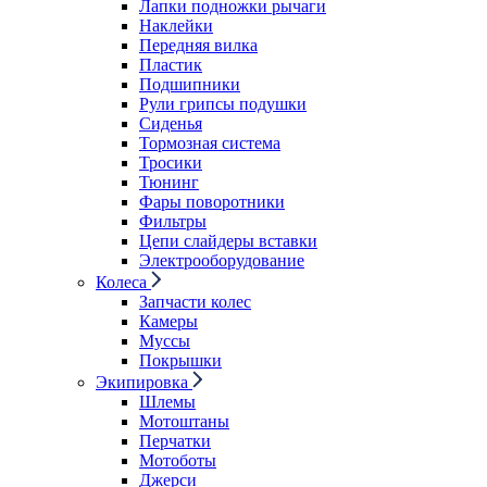
Лапки подножки рычаги
Наклейки
Передняя вилка
Пластик
Подшипники
Рули грипсы подушки
Сиденья
Тормозная система
Тросики
Тюнинг
Фары поворотники
Фильтры
Цепи слайдеры вставки
Электрооборудование
Колеса
Запчасти колес
Камеры
Муссы
Покрышки
Экипировка
Шлемы
Мотоштаны
Перчатки
Мотоботы
Джерси