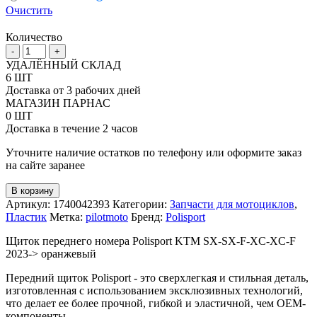
Очистить
Количество
Количество
-
+
товара
УДАЛЁННЫЙ СКЛАД
Щиток
6 ШТ
переднего
Доставка от 3 рабочих дней
номера
МАГАЗИН ПАРНАС
Polisport
0 ШТ
под
Доставка в течение 2 часов
мотоциклы
KTM
Уточните наличие остатков по телефону или оформите заказ
SX-
на сайте заранее
SX-
F-
В корзину
XC-
Артикул:
1740042393
Категории:
Запчасти для мотоциклов
,
XC-
Пластик
Метка:
pilotmoto
Бренд:
Polisport
F
2023
Щиток переднего номера Polisport KTM SX-SX-F-XC-XC-F
2023-> оранжевый
Передний щиток Polisport - это сверхлегкая и стильная деталь,
изготовленная с использованием эксклюзивных технологий,
что делает ее более прочной, гибкой и эластичной, чем OEM-
компоненты.