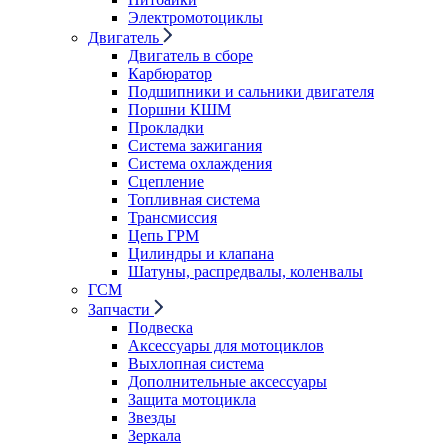
Электромотоциклы
Двигатель
Двигатель в сборе
Карбюратор
Подшипники и сальники двигателя
Поршни КШМ
Прокладки
Система зажигания
Система охлаждения
Сцепление
Топливная система
Трансмиссия
Цепь ГРМ
Цилиндры и клапана
Шатуны, распредвалы, коленвалы
ГСМ
Запчасти
Подвеска
Аксессуары для мотоциклов
Выхлопная система
Дополнительные аксессуары
Защита мотоцикла
Звезды
Зеркала