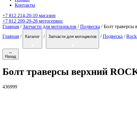
Контакты
+7 812 214-20-10 магазин
+7 812 209-29-28 мотосервис
Главная
/
Запчасти для мотоциклов
/
Подвеска
/ Болт траверс
Главная
/
/
/
Подвеска
/
Rock
Каталог
Запчасти для мотоциклов
←
Назад
Болт траверсы верхний ROC
436999