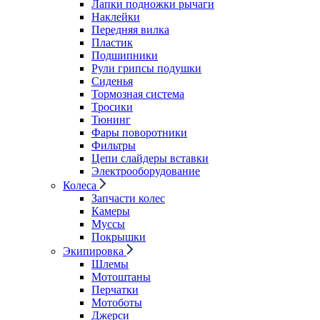
Лапки подножки рычаги
Наклейки
Передняя вилка
Пластик
Подшипники
Рули грипсы подушки
Сиденья
Тормозная система
Тросики
Тюнинг
Фары поворотники
Фильтры
Цепи слайдеры вставки
Электрооборудование
Колеса
Запчасти колес
Камеры
Муссы
Покрышки
Экипировка
Шлемы
Мотоштаны
Перчатки
Мотоботы
Джерси