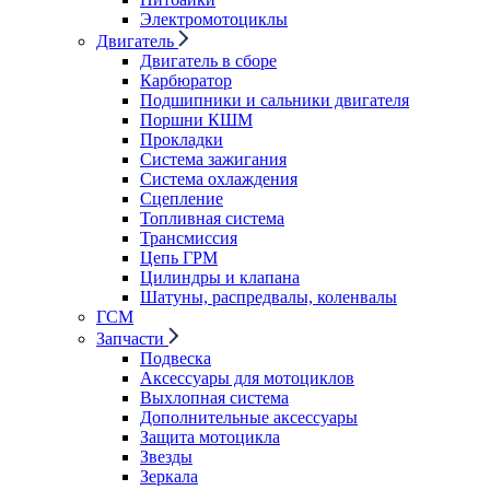
Электромотоциклы
Двигатель
Двигатель в сборе
Карбюратор
Подшипники и сальники двигателя
Поршни КШМ
Прокладки
Система зажигания
Система охлаждения
Сцепление
Топливная система
Трансмиссия
Цепь ГРМ
Цилиндры и клапана
Шатуны, распредвалы, коленвалы
ГСМ
Запчасти
Подвеска
Аксессуары для мотоциклов
Выхлопная система
Дополнительные аксессуары
Защита мотоцикла
Звезды
Зеркала