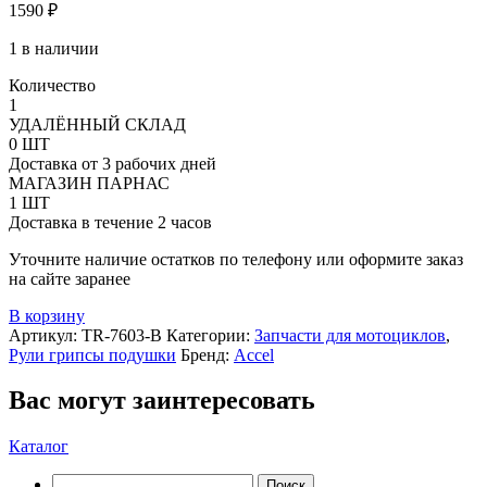
1590
₽
1 в наличии
Количество
Количество
1
товара
УДАЛЁННЫЙ СКЛАД
Ручка
0 ШТ
газа
Доставка от 3 рабочих дней
в
МАГАЗИН ПАРНАС
сборе
1 ШТ
ACCEL
Доставка в течение 2 часов
SX-
Уточните наличие остатков по телефону или оформите заказ
f
на сайте заранее
XCF
250/350/530
В корзину
05-
Артикул:
TR-7603-B
Категории:
Запчасти для мотоциклов
,
16
Рули грипсы подушки
Бренд:
Accel
Вас могут заинтересовать
Каталог
Найти: