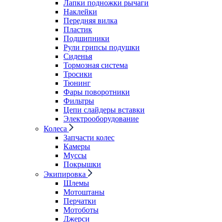
Лапки подножки рычаги
Наклейки
Передняя вилка
Пластик
Подшипники
Рули грипсы подушки
Сиденья
Тормозная система
Тросики
Тюнинг
Фары поворотники
Фильтры
Цепи слайдеры вставки
Электрооборудование
Колеса
Запчасти колес
Камеры
Муссы
Покрышки
Экипировка
Шлемы
Мотоштаны
Перчатки
Мотоботы
Джерси