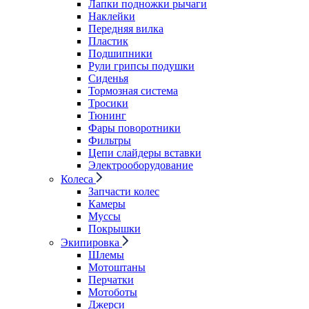
Лапки подножки рычаги
Наклейки
Передняя вилка
Пластик
Подшипники
Рули грипсы подушки
Сиденья
Тормозная система
Тросики
Тюнинг
Фары поворотники
Фильтры
Цепи слайдеры вставки
Электрооборудование
Колеса
Запчасти колес
Камеры
Муссы
Покрышки
Экипировка
Шлемы
Мотоштаны
Перчатки
Мотоботы
Джерси