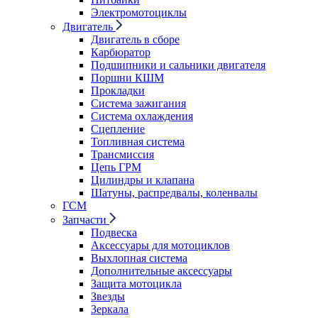
Электромотоциклы
Двигатель
Двигатель в сборе
Карбюратор
Подшипники и сальники двигателя
Поршни КШМ
Прокладки
Система зажигания
Система охлаждения
Сцепление
Топливная система
Трансмиссия
Цепь ГРМ
Цилиндры и клапана
Шатуны, распредвалы, коленвалы
ГСМ
Запчасти
Подвеска
Аксессуары для мотоциклов
Выхлопная система
Дополнительные аксессуары
Защита мотоцикла
Звезды
Зеркала