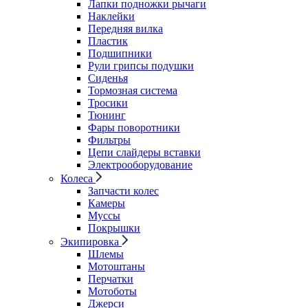
Лапки подножки рычаги
Наклейки
Передняя вилка
Пластик
Подшипники
Рули грипсы подушки
Сиденья
Тормозная система
Тросики
Тюнинг
Фары поворотники
Фильтры
Цепи слайдеры вставки
Электрооборудование
Колеса
Запчасти колес
Камеры
Муссы
Покрышки
Экипировка
Шлемы
Мотоштаны
Перчатки
Мотоботы
Джерси