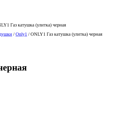
LY1 Газ катушка (улитка) черная
одушки
/
Only1
/
ONLY1 Газ катушка (улитка) черная
черная