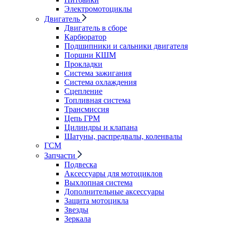
Электромотоциклы
Двигатель
Двигатель в сборе
Карбюратор
Подшипники и сальники двигателя
Поршни КШМ
Прокладки
Система зажигания
Система охлаждения
Сцепление
Топливная система
Трансмиссия
Цепь ГРМ
Цилиндры и клапана
Шатуны, распредвалы, коленвалы
ГСМ
Запчасти
Подвеска
Аксессуары для мотоциклов
Выхлопная система
Дополнительные аксессуары
Защита мотоцикла
Звезды
Зеркала