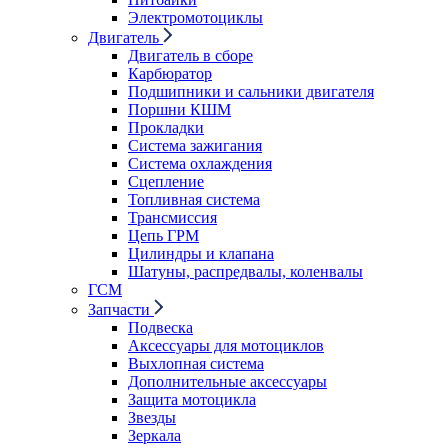
Электромотоциклы
Двигатель
Двигатель в сборе
Карбюратор
Подшипники и сальники двигателя
Поршни КШМ
Прокладки
Система зажигания
Система охлаждения
Сцепление
Топливная система
Трансмиссия
Цепь ГРМ
Цилиндры и клапана
Шатуны, распредвалы, коленвалы
ГСМ
Запчасти
Подвеска
Аксессуары для мотоциклов
Выхлопная система
Дополнительные аксессуары
Защита мотоцикла
Звезды
Зеркала