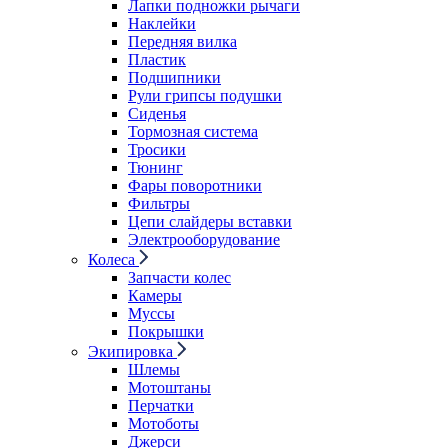
Лапки подножки рычаги
Наклейки
Передняя вилка
Пластик
Подшипники
Рули грипсы подушки
Сиденья
Тормозная система
Тросики
Тюнинг
Фары поворотники
Фильтры
Цепи слайдеры вставки
Электрооборудование
Колеса
Запчасти колес
Камеры
Муссы
Покрышки
Экипировка
Шлемы
Мотоштаны
Перчатки
Мотоботы
Джерси