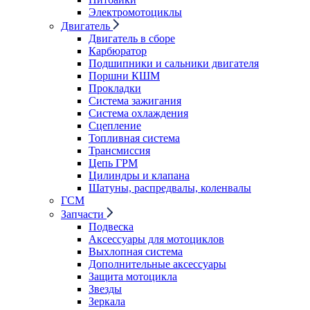
Электромотоциклы
Двигатель
Двигатель в сборе
Карбюратор
Подшипники и сальники двигателя
Поршни КШМ
Прокладки
Система зажигания
Система охлаждения
Сцепление
Топливная система
Трансмиссия
Цепь ГРМ
Цилиндры и клапана
Шатуны, распредвалы, коленвалы
ГСМ
Запчасти
Подвеска
Аксессуары для мотоциклов
Выхлопная система
Дополнительные аксессуары
Защита мотоцикла
Звезды
Зеркала