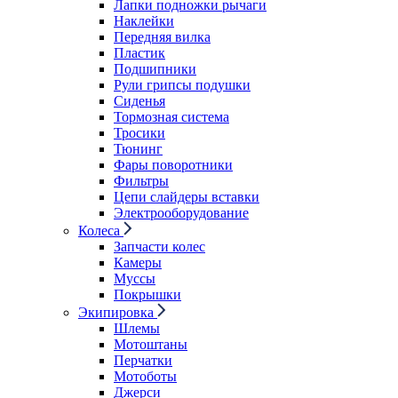
Лапки подножки рычаги
Наклейки
Передняя вилка
Пластик
Подшипники
Рули грипсы подушки
Сиденья
Тормозная система
Тросики
Тюнинг
Фары поворотники
Фильтры
Цепи слайдеры вставки
Электрооборудование
Колеса
Запчасти колес
Камеры
Муссы
Покрышки
Экипировка
Шлемы
Мотоштаны
Перчатки
Мотоботы
Джерси