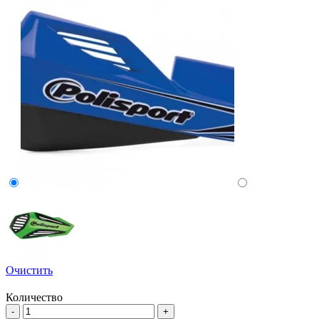
Очистить
Количество
Количество
-
+