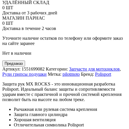
товара
УДАЛЁННЫЙ СКЛАД
Защита
0 ШТ
рук
Доставка от 3 рабочих дней
Polisport
МАГАЗИН ПАРНАС
MX
0 ШТ
Rocks
Доставка в течение 2 часов
с
комплектом
Уточните наличие остатков по телефону или оформите заказ
крепежа
на сайте заранее
под
Нет в наличии
рычаг
сцепления
и
Предзаказ
тормоза
Артикул:
1551699082
Категории:
Запчасти для мотоциклов
,
Yamaha
Рули грипсы подушки
Метка:
pilotmoto
Бренд:
Polisport
Защита рук MX ROCKS - это инновационная разработка
Polisport. Идеальный баланс защиты и сопротивляемости
ударам вместе с практичной и прочной системой крепления
позволит быть на высоте на любом треке.
Рычажная или рулевая система крепления
Защита главного цилиндра
Хорошая вентиляция
Отличительная символика Polisport