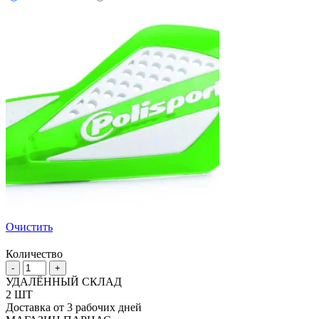
Очистить
Количество
Количество
-
+
товара
УДАЛЁННЫЙ СКЛАД
Защита
2 ШТ
рук
Доставка от 3 рабочих дней
Polisport