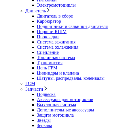
Электромотоциклы
Двигатель
Двигатель в сборе
Карбюратор
Подшипники и сальники двигателя
Поршни КШМ
Прокладки
Система зажигания
Система охлаждения
Сцепление
Топливная система
Трансмиссия
Цепь ГРМ
Цилиндры и клапана
Шатуны, распредвалы, коленвалы
ГСМ
Запчасти
Подвеска
Аксессуары для мотоциклов
Выхлопная система
Дополнительные аксессуары
Защита мотоцикла
Звезды
Зеркала