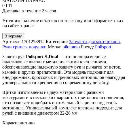
МАГАЗИН ПАРНАС
S-
0 ШТ
Dual
Доставка в течение 2 часов
+
универсальный
Уточните наличие остатков по телефону или оформите заказ
комплект
на сайте заранее
крепежа
В корзину
Артикул:
1701258812
Категории:
Запчасти для мотоциклов
,
Рули грипсы подушки
Метка:
pilotmoto
Бренд:
Polisport
Защита рук
Polisport S-Dual
— это полноразмерные
пластиковые щитки с металлическими креплениями,
обеспечивающие надежную защиту рук и рычагов от веток,
камней и других препятствий. Эта модель подходит для
внедорожных, кроссовых и трейловых мотоциклов благодаря
универсальности крепления и современному дизайну.
Щитки изготовлены из двух материалов с разными
текстурами и в нескольких вариантах цветового исполнения,
что позволяет подобрать оптимальный вариант под стиль
мотоцикла. Универсальный комплект крепежа подходит для
рулей с внешним диаметром 22-28 мм.
Характеристики