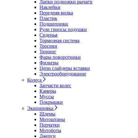
Лапки подножки рычаги
Наклейки
Передняя вилка
Пластик
Подшипники
Рули грипсы подушки
Сиденья
Тормозная система
Тросики
Тюнинг
Фары поворотники
Фильтры
Цепи слайдеры вставки
Электрооборудование
Колеса
Запчасти колес
Камеры
Муссы
Покрышки
Экипировка
Шлемы
Мотоштаны
Перчатки
Мотоботы
Джерси