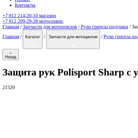
Контакты
+7 812 214-20-10 магазин
+7 812 209-29-28 мотосервис
Главная
/
Запчасти для мотоциклов
/
Рули грипсы подушки
/ За
Главная
/
/
/
Рули грипсы п
Каталог
Запчасти для мотоциклов
←
Назад
Защита рук Polisport Sharp 
21529