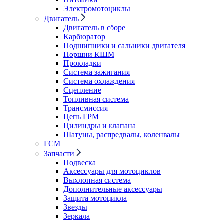
Электромотоциклы
Двигатель
Двигатель в сборе
Карбюратор
Подшипники и сальники двигателя
Поршни КШМ
Прокладки
Система зажигания
Система охлаждения
Сцепление
Топливная система
Трансмиссия
Цепь ГРМ
Цилиндры и клапана
Шатуны, распредвалы, коленвалы
ГСМ
Запчасти
Подвеска
Аксессуары для мотоциклов
Выхлопная система
Дополнительные аксессуары
Защита мотоцикла
Звезды
Зеркала