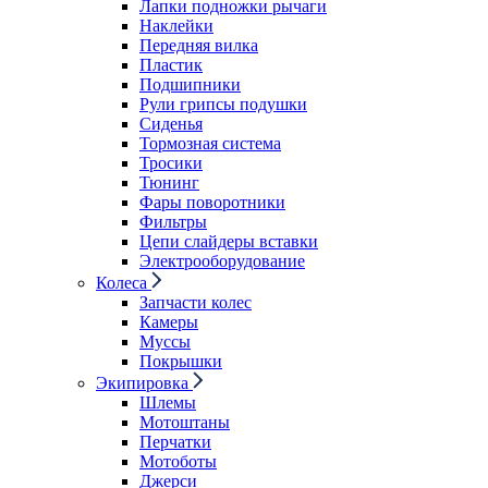
Лапки подножки рычаги
Наклейки
Передняя вилка
Пластик
Подшипники
Рули грипсы подушки
Сиденья
Тормозная система
Тросики
Тюнинг
Фары поворотники
Фильтры
Цепи слайдеры вставки
Электрооборудование
Колеса
Запчасти колес
Камеры
Муссы
Покрышки
Экипировка
Шлемы
Мотоштаны
Перчатки
Мотоботы
Джерси