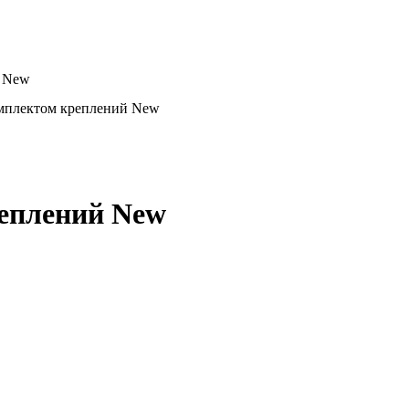
й New
комплектом креплений New
реплений New