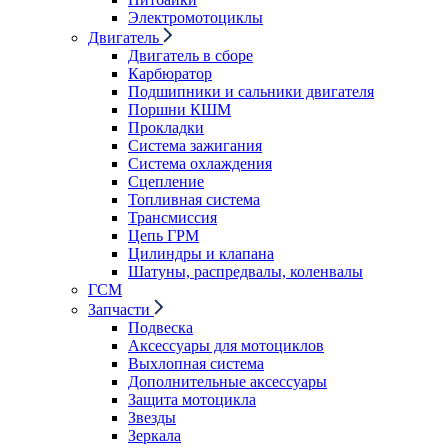
Электромотоциклы
Двигатель
Двигатель в сборе
Карбюратор
Подшипники и сальники двигателя
Поршни КШМ
Прокладки
Система зажигания
Система охлаждения
Сцепление
Топливная система
Трансмиссия
Цепь ГРМ
Цилиндры и клапана
Шатуны, распредвалы, коленвалы
ГСМ
Запчасти
Подвеска
Аксессуары для мотоциклов
Выхлопная система
Дополнительные аксессуары
Защита мотоцикла
Звезды
Зеркала