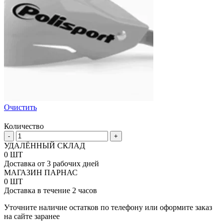
Очистить
Количество
Количество
-
+
товара
УДАЛЁННЫЙ СКЛАД
Защита
0 ШТ
рук
Доставка от 3 рабочих дней
Polisport
МАГАЗИН ПАРНАС
Touquet
0 ШТ
с
Доставка в течение 2 часов
универсальным
комплектом
Уточните наличие остатков по телефону или оформите заказ
креплений
на сайте заранее