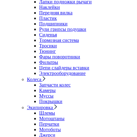
Лапки подножки рычаги
Наклейки
Передняя вилка
Пластик
Подшипники
Рули грипсы подушки
Сиденья
Тормозная система
Тросики
Тюнинг
Фары поворотники
Фильтры
Цепи слайдеры вставки
Электрооборудование
Колеса
Запчасти колес
Камеры
Муссы
Покрышки
Экипировка
Шлемы
Мотоштаны
Перчатки
Мотоботы
Джерси