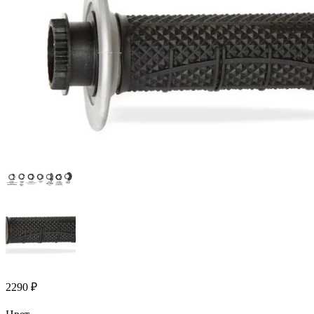
2290
₽