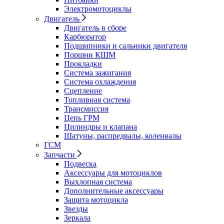
Электромотоциклы
Двигатель
Двигатель в сборе
Карбюратор
Подшипники и сальники двигателя
Поршни КШМ
Прокладки
Система зажигания
Система охлаждения
Сцепление
Топливная система
Трансмиссия
Цепь ГРМ
Цилиндры и клапана
Шатуны, распредвалы, коленвалы
ГСМ
Запчасти
Подвеска
Аксессуары для мотоциклов
Выхлопная система
Дополнительные аксессуары
Защита мотоцикла
Звезды
Зеркала