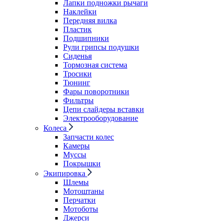
Лапки подножки рычаги
Наклейки
Передняя вилка
Пластик
Подшипники
Рули грипсы подушки
Сиденья
Тормозная система
Тросики
Тюнинг
Фары поворотники
Фильтры
Цепи слайдеры вставки
Электрооборудование
Колеса
Запчасти колес
Камеры
Муссы
Покрышки
Экипировка
Шлемы
Мотоштаны
Перчатки
Мотоботы
Джерси