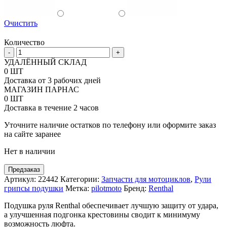
Очистить
Количество
Количество
-
+
товара
УДАЛЁННЫЙ СКЛАД
Подушка
0 ШТ
руля
Доставка от 3 рабочих дней
Renthal
МАГАЗИН ПАРНАС
Mini
0 ШТ
SX
Доставка в течение 2 часов
(205mm)
Уточните наличие остатков по телефону или оформите заказ
на сайте заранее
Нет в наличии
Предзаказ
Артикул:
22442
Категории:
Запчасти для мотоциклов
,
Рули
грипсы подушки
Метка:
pilotmoto
Бренд:
Renthal
Подушка руля Renthal обеспечивает лучшую защиту от удара,
а улучшенная подгонка крестовины сводит к минимуму
возможность люфта.