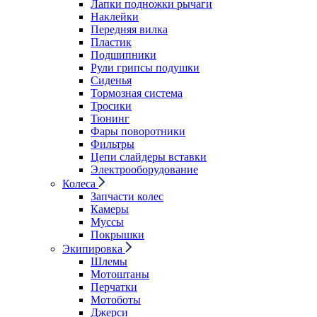
Лапки подножки рычаги
Наклейки
Передняя вилка
Пластик
Подшипники
Рули грипсы подушки
Сиденья
Тормозная система
Тросики
Тюнинг
Фары поворотники
Фильтры
Цепи слайдеры вставки
Электрооборудование
Колеса
Запчасти колес
Камеры
Муссы
Покрышки
Экипировка
Шлемы
Мотоштаны
Перчатки
Мотоботы
Джерси