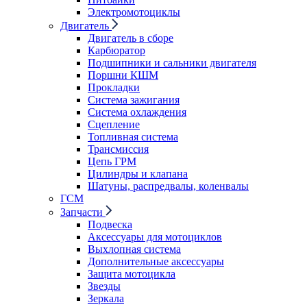
Электромотоциклы
Двигатель
Двигатель в сборе
Карбюратор
Подшипники и сальники двигателя
Поршни КШМ
Прокладки
Система зажигания
Система охлаждения
Сцепление
Топливная система
Трансмиссия
Цепь ГРМ
Цилиндры и клапана
Шатуны, распредвалы, коленвалы
ГСМ
Запчасти
Подвеска
Аксессуары для мотоциклов
Выхлопная система
Дополнительные аксессуары
Защита мотоцикла
Звезды
Зеркала