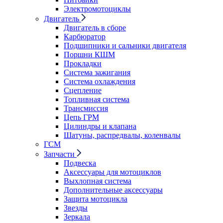
Электромотоциклы
Двигатель
Двигатель в сборе
Карбюратор
Подшипники и сальники двигателя
Поршни КШМ
Прокладки
Система зажигания
Система охлаждения
Сцепление
Топливная система
Трансмиссия
Цепь ГРМ
Цилиндры и клапана
Шатуны, распредвалы, коленвалы
ГСМ
Запчасти
Подвеска
Аксессуары для мотоциклов
Выхлопная система
Дополнительные аксессуары
Защита мотоцикла
Звезды
Зеркала