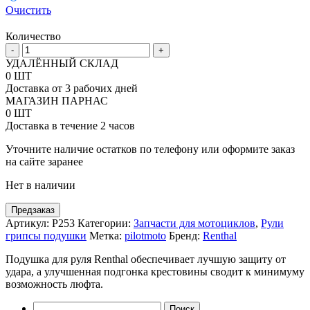
Очистить
Количество
Количество
-
+
товара
УДАЛЁННЫЙ СКЛАД
Подушка
0 ШТ
руля
Доставка от 3 рабочих дней
Renthal
МАГАЗИН ПАРНАС
Trials
0 ШТ
Fatbar
Доставка в течение 2 часов
Pad
(150
Уточните наличие остатков по телефону или оформите заказ
x
на сайте заранее
80
Нет в наличии
x
50)
черная
Предзаказ
Артикул:
P253
Категории:
Запчасти для мотоциклов
,
Рули
грипсы подушки
Метка:
pilotmoto
Бренд:
Renthal
Подушка для руля Renthal обеспечивает лучшую защиту от
удара, а улучшенная подгонка крестовины сводит к минимуму
возможность люфта.
Найти: