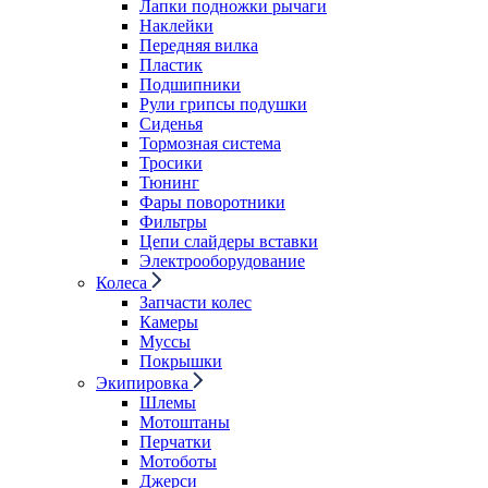
Лапки подножки рычаги
Наклейки
Передняя вилка
Пластик
Подшипники
Рули грипсы подушки
Сиденья
Тормозная система
Тросики
Тюнинг
Фары поворотники
Фильтры
Цепи слайдеры вставки
Электрооборудование
Колеса
Запчасти колес
Камеры
Муссы
Покрышки
Экипировка
Шлемы
Мотоштаны
Перчатки
Мотоботы
Джерси