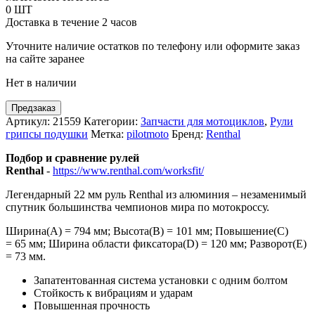
Renthal
0 ШТ
Enduro
Доставка в течение 2 часов
Уточните наличие остатков по телефону или оформите заказ
на сайте заранее
Нет в наличии
Предзаказ
Артикул:
21559
Категории:
Запчасти для мотоциклов
,
Рули
грипсы подушки
Метка:
pilotmoto
Бренд:
Renthal
Подбор и сравнение рулей
Renthal
-
https://www.renthal.com/worksfit/
Легендарный 22 мм руль Renthal из алюминия – незаменимый
спутник большинства чемпионов мира по мотокроссу.
Ширина(А) = 794 мм; Высота(В) = 101 мм; Повышение(C)
= 65 мм; Ширина области фиксатора(D) = 120 мм; Разворот(Е)
= 73 мм.
Запатентованная система установки с одним болтом
Стойкость к вибрациям и ударам
Повышенная прочность