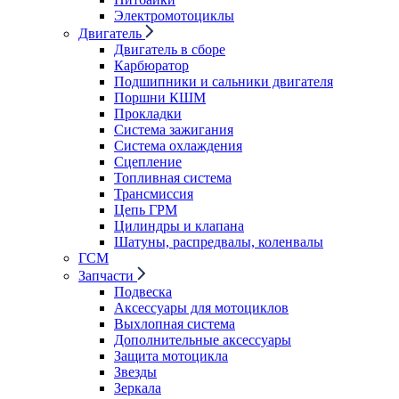
Электромотоциклы
Двигатель
Двигатель в сборе
Карбюратор
Подшипники и сальники двигателя
Поршни КШМ
Прокладки
Система зажигания
Система охлаждения
Сцепление
Топливная система
Трансмиссия
Цепь ГРМ
Цилиндры и клапана
Шатуны, распредвалы, коленвалы
ГСМ
Запчасти
Подвеска
Аксессуары для мотоциклов
Выхлопная система
Дополнительные аксессуары
Защита мотоцикла
Звезды
Зеркала