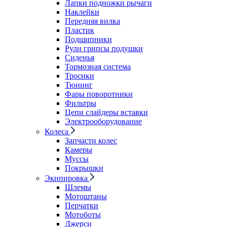
Лапки подножки рычаги
Наклейки
Передняя вилка
Пластик
Подшипники
Рули грипсы подушки
Сиденья
Тормозная система
Тросики
Тюнинг
Фары поворотники
Фильтры
Цепи слайдеры вставки
Электрооборудование
Колеса
Запчасти колес
Камеры
Муссы
Покрышки
Экипировка
Шлемы
Мотоштаны
Перчатки
Мотоботы
Джерси