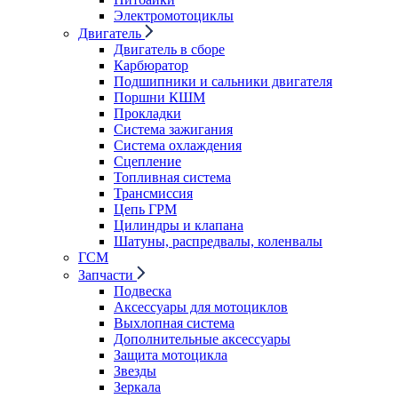
Электромотоциклы
Двигатель
Двигатель в сборе
Карбюратор
Подшипники и сальники двигателя
Поршни КШМ
Прокладки
Система зажигания
Система охлаждения
Сцепление
Топливная система
Трансмиссия
Цепь ГРМ
Цилиндры и клапана
Шатуны, распредвалы, коленвалы
ГСМ
Запчасти
Подвеска
Аксессуары для мотоциклов
Выхлопная система
Дополнительные аксессуары
Защита мотоцикла
Звезды
Зеркала