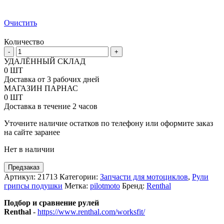
Очистить
Количество
Количество
-
+
товара
УДАЛЁННЫЙ СКЛАД
Руль
0 ШТ
7-
Доставка от 3 рабочих дней
8
МАГАЗИН ПАРНАС
Renthal
0 ШТ
Mini
Доставка в течение 2 часов
под
мотоцикл
Уточните наличие остатков по телефону или оформите заказ
Honda
на сайте заранее
Нет в наличии
Предзаказ
Артикул:
21713
Категории:
Запчасти для мотоциклов
,
Рули
грипсы подушки
Метка:
pilotmoto
Бренд:
Renthal
Подбор и сравнение рулей
Renthal
-
https://www.renthal.com/worksfit/