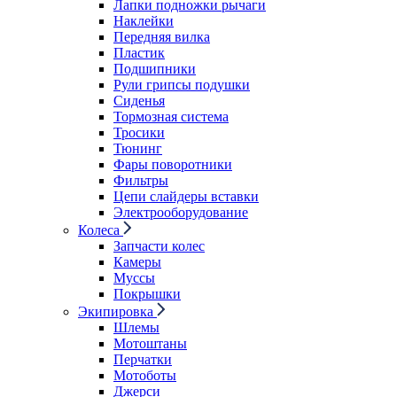
Лапки подножки рычаги
Наклейки
Передняя вилка
Пластик
Подшипники
Рули грипсы подушки
Сиденья
Тормозная система
Тросики
Тюнинг
Фары поворотники
Фильтры
Цепи слайдеры вставки
Электрооборудование
Колеса
Запчасти колес
Камеры
Муссы
Покрышки
Экипировка
Шлемы
Мотоштаны
Перчатки
Мотоботы
Джерси