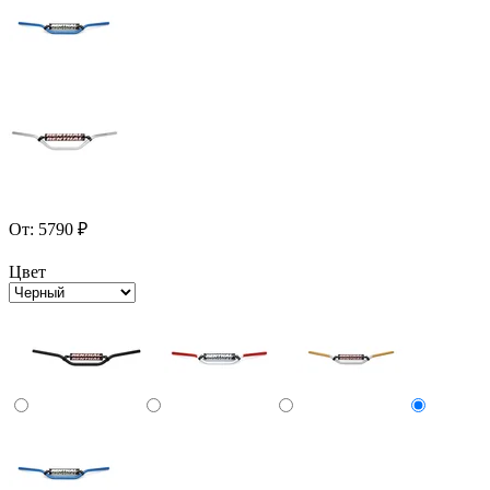
От:
5790
₽
Цвет