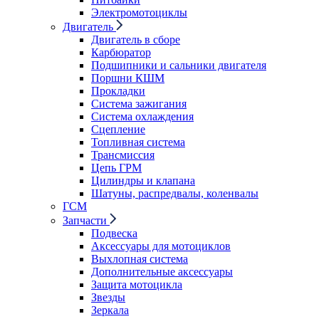
Электромотоциклы
Двигатель
Двигатель в сборе
Карбюратор
Подшипники и сальники двигателя
Поршни КШМ
Прокладки
Система зажигания
Система охлаждения
Сцепление
Топливная система
Трансмиссия
Цепь ГРМ
Цилиндры и клапана
Шатуны, распредвалы, коленвалы
ГСМ
Запчасти
Подвеска
Аксессуары для мотоциклов
Выхлопная система
Дополнительные аксессуары
Защита мотоцикла
Звезды
Зеркала