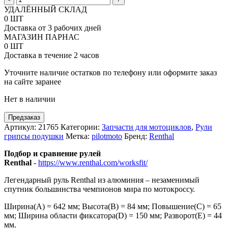
товара
УДАЛЁННЫЙ СКЛАД
Руль
0 ШТ
7-
Доставка от 3 рабочих дней
8
МАГАЗИН ПАРНАС
Renthal
0 ШТ
Mini
Доставка в течение 2 часов
под
мотоцикл
Уточните наличие остатков по телефону или оформите заказ
KTM
на сайте заранее
Нет в наличии
Предзаказ
Артикул:
21765
Категории:
Запчасти для мотоциклов
,
Рули
грипсы подушки
Метка:
pilotmoto
Бренд:
Renthal
Подбор и сравнение рулей
Renthal
-
https://www.renthal.com/worksfit/
Легендарный руль Renthal из алюминия – незаменимый
спутник большинства чемпионов мира по мотокроссу.
Ширина(А) = 642 мм; Высота(В) = 84 мм; Повышение(C) = 65
мм; Ширина области фиксатора(D) = 150 мм; Разворот(Е) = 44
мм.