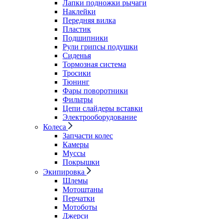
Лапки подножки рычаги
Наклейки
Передняя вилка
Пластик
Подшипники
Рули грипсы подушки
Сиденья
Тормозная система
Тросики
Тюнинг
Фары поворотники
Фильтры
Цепи слайдеры вставки
Электрооборудование
Колеса
Запчасти колес
Камеры
Муссы
Покрышки
Экипировка
Шлемы
Мотоштаны
Перчатки
Мотоботы
Джерси