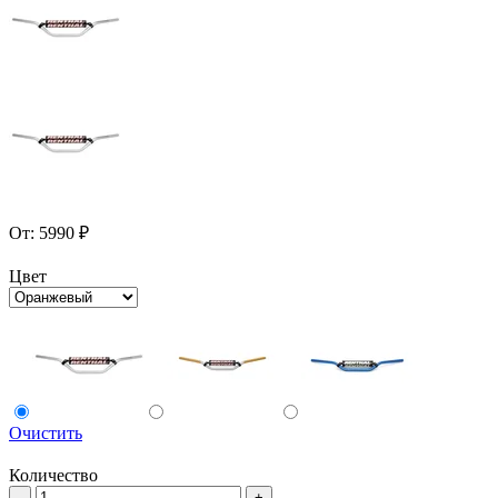
От:
5990
₽
Цвет
Очистить
Количество
Количество
-
+