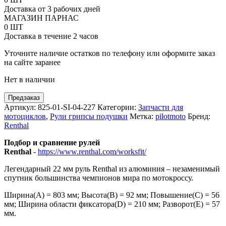
7-
Доставка от 3 рабочих дней
8
МАГАЗИН ПАРНАС
Renthal
0 ШТ
серебряный
Доставка в течение 2 часов
Уточните наличие остатков по телефону или оформите заказ
на сайте заранее
Нет в наличии
Предзаказ
Артикул:
825-01-SI-04-227
Категории:
Запчасти для
мотоциклов
,
Рули грипсы подушки
Метка:
pilotmoto
Бренд:
Renthal
Подбор и сравнение рулей
Renthal
-
https://www.renthal.com/worksfit/
Легендарный 22 мм руль Renthal из алюминия – незаменимый
спутник большинства чемпионов мира по мотокроссу.
Ширина(А) = 803 мм; Высота(В) = 92 мм; Повышение(C) = 56
мм; Ширина области фиксатора(D) = 210 мм; Разворот(Е) = 57
мм.