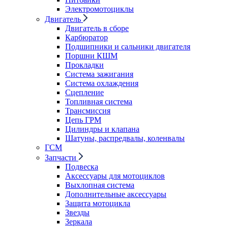
Электромотоциклы
Двигатель
Двигатель в сборе
Карбюратор
Подшипники и сальники двигателя
Поршни КШМ
Прокладки
Система зажигания
Система охлаждения
Сцепление
Топливная система
Трансмиссия
Цепь ГРМ
Цилиндры и клапана
Шатуны, распредвалы, коленвалы
ГСМ
Запчасти
Подвеска
Аксессуары для мотоциклов
Выхлопная система
Дополнительные аксессуары
Защита мотоцикла
Звезды
Зеркала