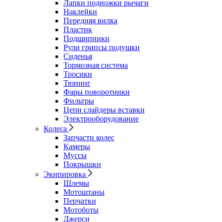
Лапки подножки рычаги
Наклейки
Передняя вилка
Пластик
Подшипники
Рули грипсы подушки
Сиденья
Тормозная система
Тросики
Тюнинг
Фары поворотники
Фильтры
Цепи слайдеры вставки
Электрооборудование
Колеса
Запчасти колес
Камеры
Муссы
Покрышки
Экипировка
Шлемы
Мотоштаны
Перчатки
Мотоботы
Джерси