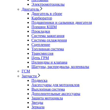
Электромотоциклы
Двигатель
Двигатель в сборе
Карбюратор
Подшипники и сальники двигателя
Поршни КШМ
Прокладки
Система зажигания
Система охлаждения
Сцепление
Топливная система
Трансмиссия
Цепь ГРМ
Цилиндры и клапана
Шатуны, распредвалы, коленвалы
ГСМ
Запчасти
Подвеска
Аксессуары для мотоциклов
Выхлопная система
Дополнительные аксессуары
Защита мотоцикла
Звезды
Зеркала