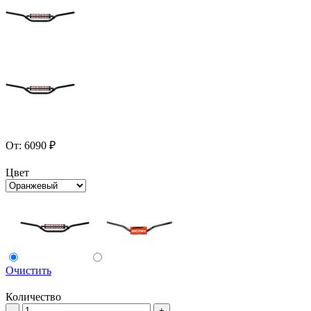
От:
6090
₽
Цвет
Очистить
Количество
Количество
-
+