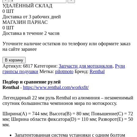
товара
УДАЛЁННЫЙ СКЛАД
Руль
0 ШТ
Renthal
Доставка от 3 рабочих дней
7-
МАГАЗИН ПАРНАС
8
0 ШТ
под
Доставка в течение 2 часов
мотоцикл
KTM
Уточните наличие остатков по телефону или оформите заказ
на сайте заранее
В корзину
Артикул:
6817
Категории:
Запчасти для мотоциклов
,
Рули
грипсы подушки
Метка:
pilotmoto
Бренд:
Renthal
Подбор и сравнение рулей
Renthal
-
https://www.renthal.com/worksfit/
Легендарный 22 мм руль Renthal из алюминия – незаменимый
спутник большинства чемпионов мира по мотокроссу.
Ширина(А) = 744 мм; Высота(В) = 80 мм; Повышение(C) = 72
мм; Ширина области фиксатора(D) = 110 мм; Разворот(Е) = 50
мм.
Запатентованная система установки с одним болтом