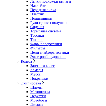
Лапки подножки рычаги
Наклейки
Передняя вилка
Пластик
Подшипники
Рули грипсы подушки
Сиденья
Тормозная система
Тросики
Тюнинг
Фары поворотники
Фильтры
Цепи слайдеры вставки
Электрооборудование
Колеса
Запчасти колес
Камеры
Муссы
Покрышки
Экипировка
Шлемы
Мотоштаны
Перчатки
Мотоботы
Джерси