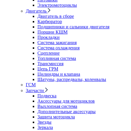
Электромотоциклы
Двигатель
Двигатель в сборе
Карбюратор
Подшипники и сальники двигателя
Поршни КШМ
Прокладки
Система зажигания
Система охлаждения
Сцепление
Топливная система
Трансмиссия
Цепь ГРМ
Цилиндры и клапана
Шатуны, распредвалы, коленвалы
ГСМ
Запчасти
Подвеска
Аксессуары для мотоциклов
Выхлопная система
Дополнительные аксессуары
Защита мотоцикла
Звезды
Зеркала