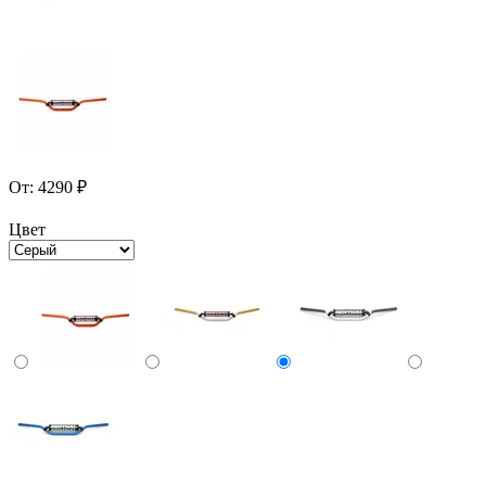
От:
4290
₽
Цвет