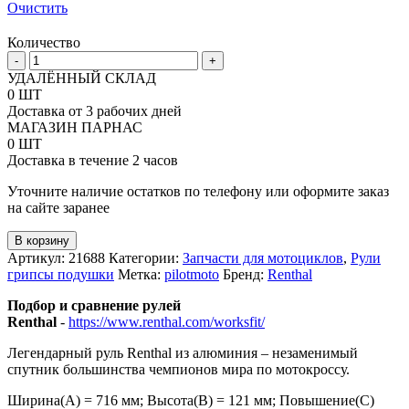
Очистить
Количество
Количество
-
+
товара
УДАЛЁННЫЙ СКЛАД
Руль
0 ШТ
Renthal
Доставка от 3 рабочих дней
7-
МАГАЗИН ПАРНАС
8
0 ШТ
Road
Доставка в течение 2 часов
High
Уточните наличие остатков по телефону или оформите заказ
на сайте заранее
В корзину
Артикул:
21688
Категории:
Запчасти для мотоциклов
,
Рули
грипсы подушки
Метка:
pilotmoto
Бренд:
Renthal
Подбор и сравнение рулей
Renthal
-
https://www.renthal.com/worksfit/
Легендарный руль Renthal из алюминия – незаменимый
спутник большинства чемпионов мира по мотокроссу.
Ширина(А) = 716 мм; Высота(В) = 121 мм; Повышение(C)