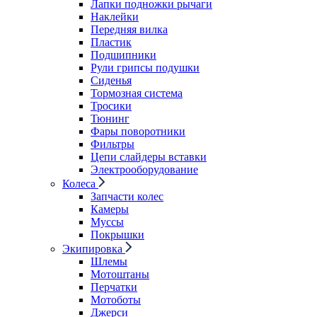
Лапки подножки рычаги
Наклейки
Передняя вилка
Пластик
Подшипники
Рули грипсы подушки
Сиденья
Тормозная система
Тросики
Тюнинг
Фары поворотники
Фильтры
Цепи слайдеры вставки
Электрооборудование
Колеса
Запчасти колес
Камеры
Муссы
Покрышки
Экипировка
Шлемы
Мотоштаны
Перчатки
Мотоботы
Джерси