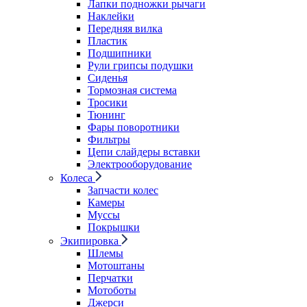
Лапки подножки рычаги
Наклейки
Передняя вилка
Пластик
Подшипники
Рули грипсы подушки
Сиденья
Тормозная система
Тросики
Тюнинг
Фары поворотники
Фильтры
Цепи слайдеры вставки
Электрооборудование
Колеса
Запчасти колес
Камеры
Муссы
Покрышки
Экипировка
Шлемы
Мотоштаны
Перчатки
Мотоботы
Джерси