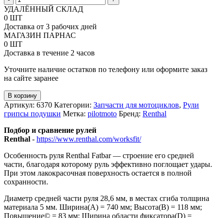
товара
УДАЛЁННЫЙ СКЛАД
Руль
0 ШТ
Renthal
Доставка от 3 рабочих дней
Fatbar
МАГАЗИН ПАРНАС
Rc
0 ШТ
Mini
Доставка в течение 2 часов
85CC
Уточните наличие остатков по телефону или оформите заказ
на сайте заранее
В корзину
Артикул:
6370
Категории:
Запчасти для мотоциклов
,
Рули
грипсы подушки
Метка:
pilotmoto
Бренд:
Renthal
Подбор и сравнение рулей
Renthal
-
https://www.renthal.com/worksfit/
Особенность руля Renthal Fatbar — строение его средней
части, благодаря которому руль эффективно поглощает удары.
При этом лакокрасочная поверхность остается в полной
сохранности.
Диаметр средней части руля 28,6 мм, в местах сгиба толщина
материала 5 мм. Ширина(А) = 740 мм; Высота(В) = 118 мм;
Повышение© = 83 мм; Ширина области фиксатора(D) =