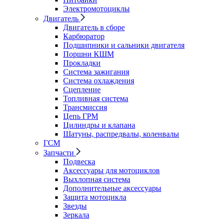
Электромотоциклы
Двигатель
Двигатель в сборе
Карбюратор
Подшипники и сальники двигателя
Поршни КШМ
Прокладки
Система зажигания
Система охлаждения
Сцепление
Топливная система
Трансмиссия
Цепь ГРМ
Цилиндры и клапана
Шатуны, распредвалы, коленвалы
ГСМ
Запчасти
Подвеска
Аксессуары для мотоциклов
Выхлопная система
Дополнительные аксессуары
Защита мотоцикла
Звезды
Зеркала