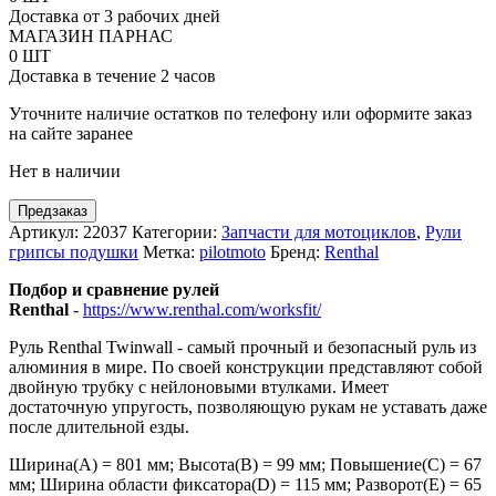
Renthal
Доставка от 3 рабочих дней
Twinwall
МАГАЗИН ПАРНАС
CR
0 ШТ
High
Доставка в течение 2 часов
Уточните наличие остатков по телефону или оформите заказ
на сайте заранее
Нет в наличии
Предзаказ
Артикул:
22037
Категории:
Запчасти для мотоциклов
,
Рули
грипсы подушки
Метка:
pilotmoto
Бренд:
Renthal
Подбор и сравнение рулей
Renthal
-
https://www.renthal.com/worksfit/
Руль Renthal Twinwall - самый прочный и безопасный руль из
алюминия в мире. По своей конструкции представляют собой
двойную трубку с нейлоновыми втулками. Имеет
достаточную упругость, позволяющую рукам не уставать даже
после длительной езды.
Ширина(А) = 801 мм; Высота(В) = 99 мм; Повышение(C) = 67
мм; Ширина области фиксатора(D) = 115 мм; Разворот(Е) = 65