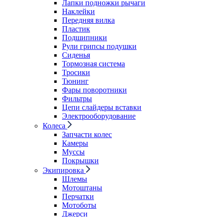
Лапки подножки рычаги
Наклейки
Передняя вилка
Пластик
Подшипники
Рули грипсы подушки
Сиденья
Тормозная система
Тросики
Тюнинг
Фары поворотники
Фильтры
Цепи слайдеры вставки
Электрооборудование
Колеса
Запчасти колес
Камеры
Муссы
Покрышки
Экипировка
Шлемы
Мотоштаны
Перчатки
Мотоботы
Джерси