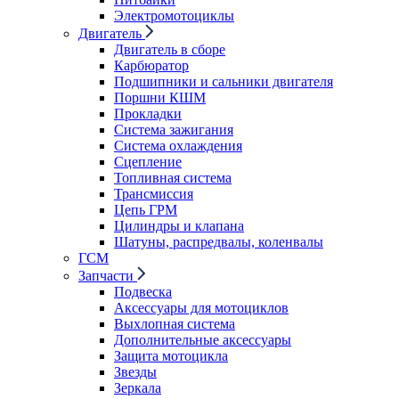
Электромотоциклы
Двигатель
Двигатель в сборе
Карбюратор
Подшипники и сальники двигателя
Поршни КШМ
Прокладки
Система зажигания
Система охлаждения
Сцепление
Топливная система
Трансмиссия
Цепь ГРМ
Цилиндры и клапана
Шатуны, распредвалы, коленвалы
ГСМ
Запчасти
Подвеска
Аксессуары для мотоциклов
Выхлопная система
Дополнительные аксессуары
Защита мотоцикла
Звезды
Зеркала