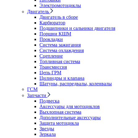
Электромотоциклы
Двигатель
Двигатель в сборе
Карбюратор
Подшипники и сальники двигателя
Поршни КШМ
Прокладки
Система зажигания
Система охлаждения
Сцепление
Топливная система
Трансмиссия
Цепь ГРМ
Цилиндры и клапана
Шатуны, распредвалы, коленвалы
ГСМ
Запчасти
Подвеска
Аксессуары для мотоциклов
Выхлопная система
Дополнительные аксессуары
Защита мотоцикла
Звезды
Зеркала