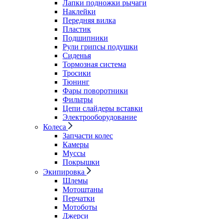
Лапки подножки рычаги
Наклейки
Передняя вилка
Пластик
Подшипники
Рули грипсы подушки
Сиденья
Тормозная система
Тросики
Тюнинг
Фары поворотники
Фильтры
Цепи слайдеры вставки
Электрооборудование
Колеса
Запчасти колес
Камеры
Муссы
Покрышки
Экипировка
Шлемы
Мотоштаны
Перчатки
Мотоботы
Джерси