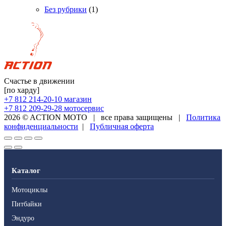
Без рубрики
(1)
Счастье в движении
[по харду]
+7 812 214-20-10
магазин
+7 812 209-29-28
мотосервис
2026 © ACTION MOTO
|
все права защищены
|
Политика
конфиденциальности
|
Публичная оферта
Каталог
Мотоциклы
Питбайки
Эндуро