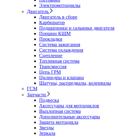
Электромотоциклы
Двигатель
Двигатель в сборе
Карбюратор
Подшипники и сальники двигателя
Поршни КШМ
Прокладки
Система зажигания
Система охлаждения
Сцепление
Топливная система
Трансмиссия
Цепь ГРМ
Цилиндры и клапана
Шатуны, распредвалы, коленвалы
ГСМ
Запчасти
Подвеска
Аксессуары для мотоциклов
Выхлопная система
Дополнительные аксессуары
Защита мотоцикла
Звезды
Зеркала