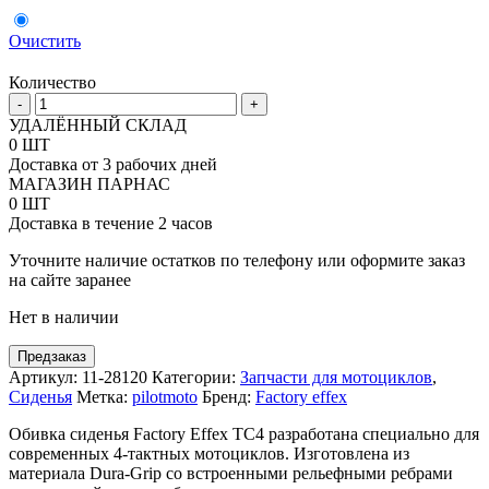
Очистить
Количество
Количество
-
+
товара
УДАЛЁННЫЙ СКЛАД
Покрытие
0 ШТ
сиденья
Доставка от 3 рабочих дней
с
МАГАЗИН ПАРНАС
доп.
0 ШТ
подушкой
Доставка в течение 2 часов
FX
TC4
Уточните наличие остатков по телефону или оформите заказ
под
на сайте заранее
мотоциклы
Нет в наличии
Kawasaki
KX250F-
KX450F
Предзаказ
2006-
Артикул:
11-28120
Категории:
Запчасти для мотоциклов
,
08
Сиденья
Метка:
pilotmoto
Бренд:
Factory effex
Обивка сиденья Factory Effex TC4 разработана специально для
современных 4-тактных мотоциклов. Изготовлена из
материала Dura-Grip со встроенными рельефными ребрами