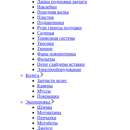
Лапки подножки рычаги
Наклейки
Передняя вилка
Пластик
Подшипники
Рули грипсы подушки
Сиденья
Тормозная система
Тросики
Тюнинг
Фары поворотники
Фильтры
Цепи слайдеры вставки
Электрооборудование
Колеса
Запчасти колес
Камеры
Муссы
Покрышки
Экипировка
Шлемы
Мотоштаны
Перчатки
Мотоботы
Джерси