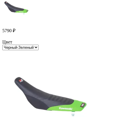
5790
₽
Цвет