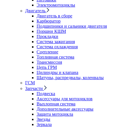
Электромотоциклы
Двигатель
Двигатель в сборе
Карбюратор
Подшипники и сальники двигателя
Поршни КШМ
Прокладки
Система зажигания
Система охлаждения
Сцепление
Топливная система
Трансмиссия
Цепь ГРМ
Цилиндры и клапана
Шатуны, распредвалы, коленвалы
ГСМ
Запчасти
Подвеска
Аксессуары для мотоциклов
Выхлопная система
Дополнительные аксессуары
Защита мотоцикла
Звезды
Зеркала