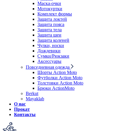
Маска-очки
Мотокуртки
Комплект формы
Защита локтей
Защита пояса
Защита тела
Защита шеи
Защита коленей
Чулки, носки
Дождевики
Сумки/Рюкзаки
Аксессуары
Повседневная одежда
Шорты Action Moto
Футболки Action Moto
Толстовки Action Moto
Брюки ActionMoto
Berkut
Mayaklab
О нас
Прокат
Контакты