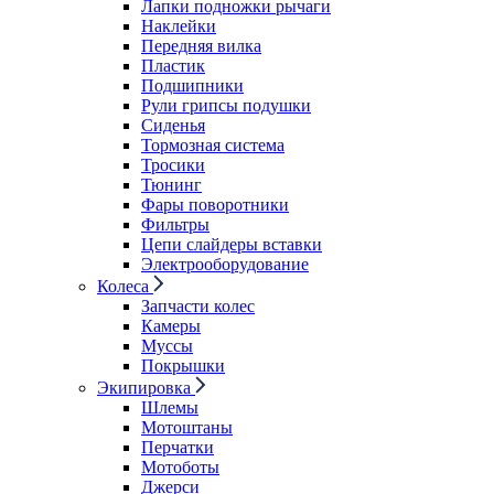
Лапки подножки рычаги
Наклейки
Передняя вилка
Пластик
Подшипники
Рули грипсы подушки
Сиденья
Тормозная система
Тросики
Тюнинг
Фары поворотники
Фильтры
Цепи слайдеры вставки
Электрооборудование
Колеса
Запчасти колес
Камеры
Муссы
Покрышки
Экипировка
Шлемы
Мотоштаны
Перчатки
Мотоботы
Джерси