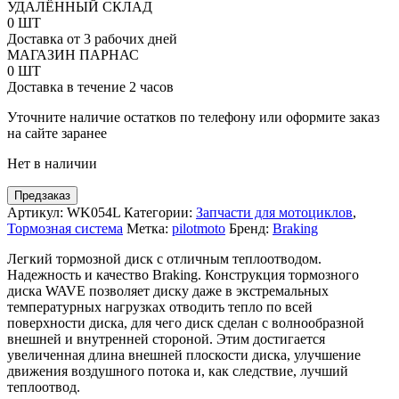
товара
УДАЛЁННЫЙ СКЛАД
Передний
0 ШТ
тормозной
Доставка от 3 рабочих дней
диск
МАГАЗИН ПАРНАС
Braking
0 ШТ
под
Доставка в течение 2 часов
мотоциклы
Husaberg,
Уточните наличие остатков по телефону или оформите заказ
KTM
на сайте заранее
Нет в наличии
Предзаказ
Артикул:
WK054L
Категории:
Запчасти для мотоциклов
,
Тормозная система
Метка:
pilotmoto
Бренд:
Braking
Легкий тормозной диск с отличным теплоотводом.
Надежность и качество Braking. Конструкция тормозного
диска WAVE позволяет диску даже в экстремальных
температурных нагрузках отводить тепло по всей
поверхности диска, для чего диск сделан с волнообразной
внешней и внутренней стороной. Этим достигается
увеличенная длина внешней плоскости диска, улучшение
движения воздушного потока и, как следствие, лучший
теплоотвод.