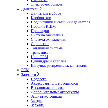
Электромотоциклы
Двигатель
Двигатель в сборе
Карбюратор
Подшипники и сальники двигателя
Поршни КШМ
Прокладки
Система зажигания
Система охлаждения
Сцепление
Топливная система
Трансмиссия
Цепь ГРМ
Цилиндры и клапана
Шатуны, распредвалы, коленвалы
ГСМ
Запчасти
Подвеска
Аксессуары для мотоциклов
Выхлопная система
Дополнительные аксессуары
Защита мотоцикла
Звезды
Зеркала