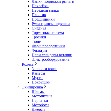
Лапки подножки рычаги
Наклейки
Передняя вилка
Пластик
Подшипники
Рули грипсы подушки
Сиденья
Тормозная система
Тросики
Тюнинг
Фары поворотники
Фильтры
Цепи слайдеры вставки
Электрооборудование
Колеса
Запчасти колес
Камеры
Муссы
Покрышки
Экипировка
Шлемы
Мотоштаны
Перчатки
Мотоботы
Джерси