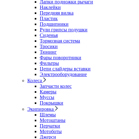
Лапки подножки рычаги
Наклейки
Передняя вилка
Пластик
Подшипники
Рули грипсы подушки
Сиденья
Тормозная система
Тросики
Тюнинг
Фары поворотники
Фильтры
Цепи слайдеры вставки
Электрооборудование
Колеса
Запчасти колес
Камеры
Муссы
Покрышки
Экипировка
Шлемы
Мотоштаны
Перчатки
Мотоботы
Джерси