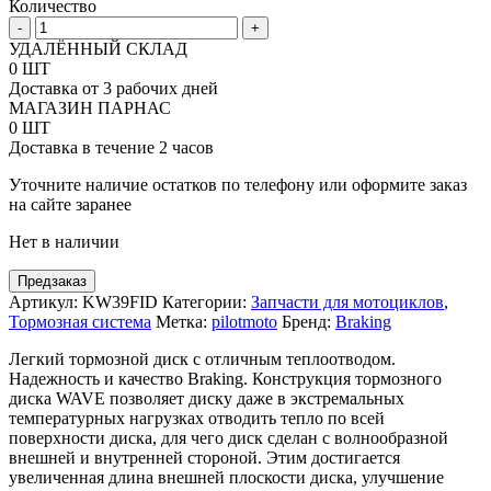
Количество
Количество
-
+
товара
УДАЛЁННЫЙ СКЛАД
Передний
0 ШТ
тормозной
Доставка от 3 рабочих дней
диск
МАГАЗИН ПАРНАС
Braking
0 ШТ
Wave
Доставка в течение 2 часов
Fix
Original
Уточните наличие остатков по телефону или оформите заказ
под
на сайте заранее
мотоциклы
Нет в наличии
Kawasaki
KXF
250-
Предзаказ
450
Артикул:
KW39FID
Категории:
Запчасти для мотоциклов
,
06-
Тормозная система
Метка:
pilotmoto
Бренд:
Braking
16
Легкий тормозной диск с отличным теплоотводом.
Надежность и качество Braking. Конструкция тормозного
диска WAVE позволяет диску даже в экстремальных
температурных нагрузках отводить тепло по всей
поверхности диска, для чего диск сделан с волнообразной
внешней и внутренней стороной. Этим достигается
увеличенная длина внешней плоскости диска, улучшение