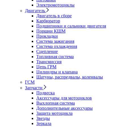
Электромотоциклы
Двигатель
Двигатель в сборе
Карбюратор
Подшипники и сальники двигателя
Поршни КШМ
Прокладки
Система зажигания
Система охлаждения
Сцепление
Топливная система
Трансмиссия
Цепь ГРМ
Цилиндры и клапана
Шатуны, распредвалы, коленвалы
ГСМ
Запчасти
Подвеска
Аксессуары для мотоциклов
Выхлопная система
Дополнительные аксессуары
Защита мотоцикла
Звезды
Зеркала