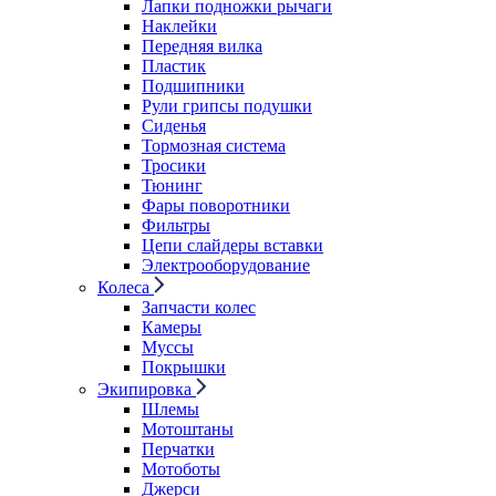
Лапки подножки рычаги
Наклейки
Передняя вилка
Пластик
Подшипники
Рули грипсы подушки
Сиденья
Тормозная система
Тросики
Тюнинг
Фары поворотники
Фильтры
Цепи слайдеры вставки
Электрооборудование
Колеса
Запчасти колес
Камеры
Муссы
Покрышки
Экипировка
Шлемы
Мотоштаны
Перчатки
Мотоботы
Джерси