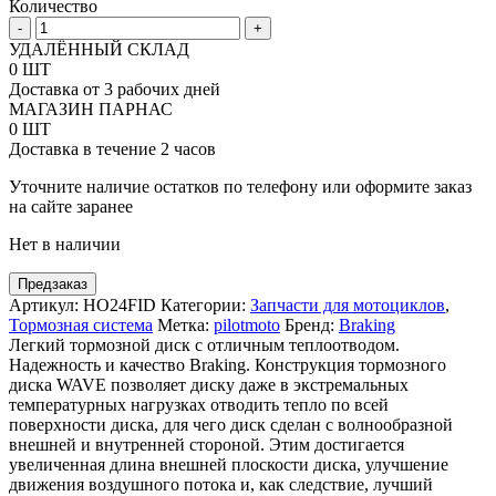
Количество
Количество
-
+
товара
УДАЛЁННЫЙ СКЛАД
Передний
0 ШТ
тормозной
Доставка от 3 рабочих дней
диск
МАГАЗИН ПАРНАС
Braking
0 ШТ
Wave
Доставка в течение 2 часов
Fix
под
Уточните наличие остатков по телефону или оформите заказ
мотоциклы
на сайте заранее
Honda
Нет в наличии
CR85R
03-
07,CRF150R
Предзаказ
07-
Артикул:
HO24FID
Категории:
Запчасти для мотоциклов
,
17
Тормозная система
Метка:
pilotmoto
Бренд:
Braking
Легкий тормозной диск с отличным теплоотводом.
Надежность и качество Braking. Конструкция тормозного
диска WAVE позволяет диску даже в экстремальных
температурных нагрузках отводить тепло по всей
поверхности диска, для чего диск сделан с волнообразной
внешней и внутренней стороной. Этим достигается
увеличенная длина внешней плоскости диска, улучшение
движения воздушного потока и, как следствие, лучший