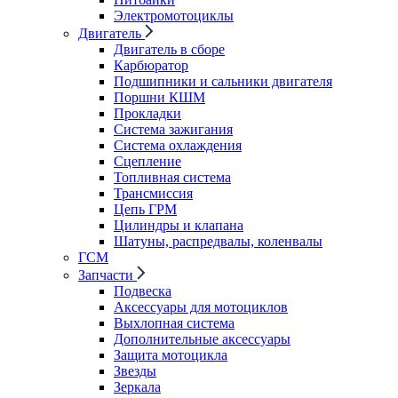
Электромотоциклы
Двигатель
Двигатель в сборе
Карбюратор
Подшипники и сальники двигателя
Поршни КШМ
Прокладки
Система зажигания
Система охлаждения
Сцепление
Топливная система
Трансмиссия
Цепь ГРМ
Цилиндры и клапана
Шатуны, распредвалы, коленвалы
ГСМ
Запчасти
Подвеска
Аксессуары для мотоциклов
Выхлопная система
Дополнительные аксессуары
Защита мотоцикла
Звезды
Зеркала