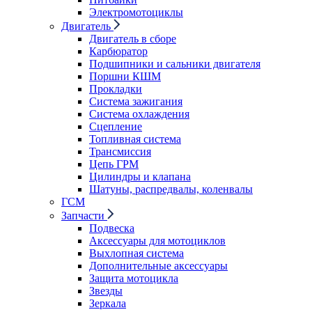
Электромотоциклы
Двигатель
Двигатель в сборе
Карбюратор
Подшипники и сальники двигателя
Поршни КШМ
Прокладки
Система зажигания
Система охлаждения
Сцепление
Топливная система
Трансмиссия
Цепь ГРМ
Цилиндры и клапана
Шатуны, распредвалы, коленвалы
ГСМ
Запчасти
Подвеска
Аксессуары для мотоциклов
Выхлопная система
Дополнительные аксессуары
Защита мотоцикла
Звезды
Зеркала