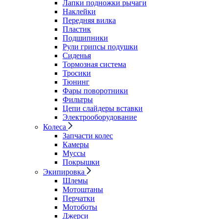
Лапки подножки рычаги
Наклейки
Передняя вилка
Пластик
Подшипники
Рули грипсы подушки
Сиденья
Тормозная система
Тросики
Тюнинг
Фары поворотники
Фильтры
Цепи слайдеры вставки
Электрооборудование
Колеса
Запчасти колес
Камеры
Муссы
Покрышки
Экипировка
Шлемы
Мотоштаны
Перчатки
Мотоботы
Джерси