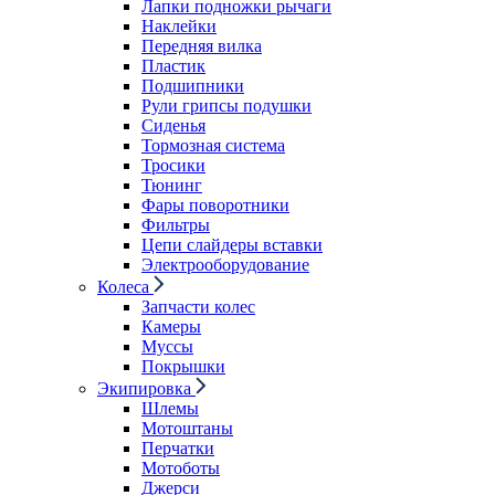
Лапки подножки рычаги
Наклейки
Передняя вилка
Пластик
Подшипники
Рули грипсы подушки
Сиденья
Тормозная система
Тросики
Тюнинг
Фары поворотники
Фильтры
Цепи слайдеры вставки
Электрооборудование
Колеса
Запчасти колес
Камеры
Муссы
Покрышки
Экипировка
Шлемы
Мотоштаны
Перчатки
Мотоботы
Джерси