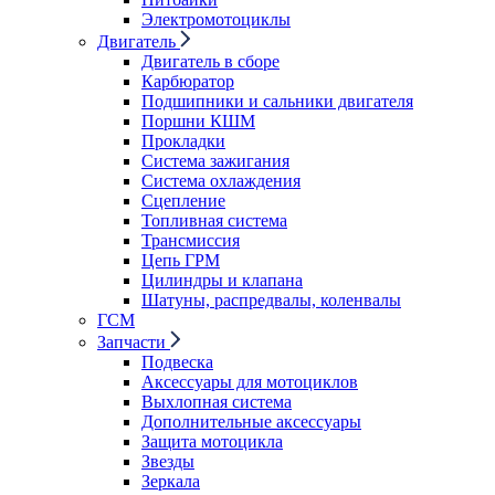
Электромотоциклы
Двигатель
Двигатель в сборе
Карбюратор
Подшипники и сальники двигателя
Поршни КШМ
Прокладки
Система зажигания
Система охлаждения
Сцепление
Топливная система
Трансмиссия
Цепь ГРМ
Цилиндры и клапана
Шатуны, распредвалы, коленвалы
ГСМ
Запчасти
Подвеска
Аксессуары для мотоциклов
Выхлопная система
Дополнительные аксессуары
Защита мотоцикла
Звезды
Зеркала