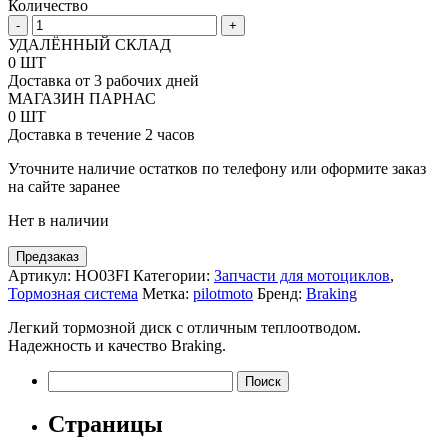
Количество
Количество
-
+
товара
УДАЛЁННЫЙ СКЛАД
Передний
0 ШТ
тормозной
Доставка от 3 рабочих дней
диск
МАГАЗИН ПАРНАС
Fix
0 ШТ
Braking
Доставка в течение 2 часов
под
мотоциклы
Уточните наличие остатков по телефону или оформите заказ
Honda
на сайте заранее
CB450S
Нет в наличии
85-
89,
NX
Предзаказ
DOMINATOR650
Артикул:
HO03FI
Категории:
Запчасти для мотоциклов
,
88-
Тормозная система
Метка:
pilotmoto
Бренд:
Braking
04
Легкий тормозной диск с отличным теплоотводом.
Надежность и качество Braking.
Найти:
Страницы