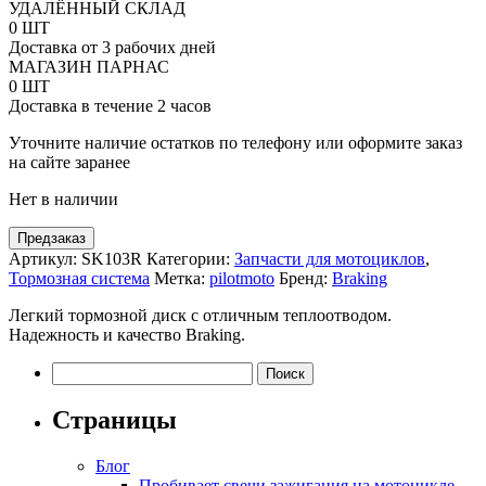
товара
УДАЛЁННЫЙ СКЛАД
Передний
0 ШТ
тормозной
Доставка от 3 рабочих дней
диск
МАГАЗИН ПАРНАС
SK
0 ШТ
Braking
Доставка в течение 2 часов
под
мотоциклы
Уточните наличие остатков по телефону или оформите заказ
Kawasaki
на сайте заранее
Floating
Нет в наличии
AL-
Hub
Предзаказ
Артикул:
SK103R
Категории:
Запчасти для мотоциклов
,
Тормозная система
Метка:
pilotmoto
Бренд:
Braking
Легкий тормозной диск с отличным теплоотводом.
Надежность и качество Braking.
Найти:
Страницы
Блог
Пробивает свечи зажигания на мотоцикле —