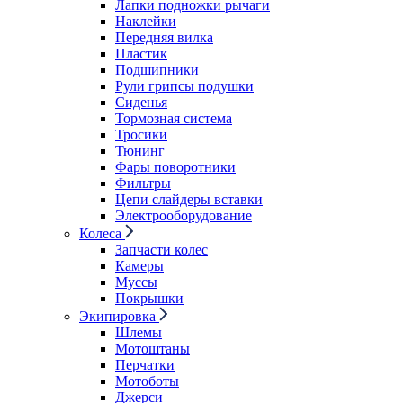
Лапки подножки рычаги
Наклейки
Передняя вилка
Пластик
Подшипники
Рули грипсы подушки
Сиденья
Тормозная система
Тросики
Тюнинг
Фары поворотники
Фильтры
Цепи слайдеры вставки
Электрооборудование
Колеса
Запчасти колес
Камеры
Муссы
Покрышки
Экипировка
Шлемы
Мотоштаны
Перчатки
Мотоботы
Джерси