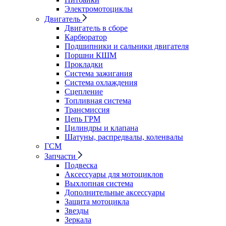
Электромотоциклы
Двигатель
Двигатель в сборе
Карбюратор
Подшипники и сальники двигателя
Поршни КШМ
Прокладки
Система зажигания
Система охлаждения
Сцепление
Топливная система
Трансмиссия
Цепь ГРМ
Цилиндры и клапана
Шатуны, распредвалы, коленвалы
ГСМ
Запчасти
Подвеска
Аксессуары для мотоциклов
Выхлопная система
Дополнительные аксессуары
Защита мотоцикла
Звезды
Зеркала