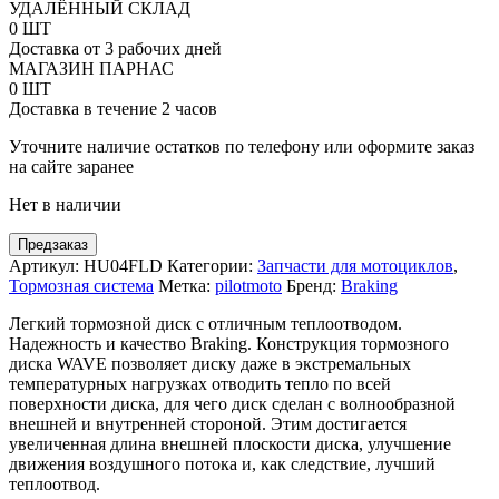
товара
УДАЛЁННЫЙ СКЛАД
Передний
0 ШТ
тормозной
Доставка от 3 рабочих дней
диск
МАГАЗИН ПАРНАС
W-
0 ШТ
Flo
Доставка в течение 2 часов
Braking
под
Уточните наличие остатков по телефону или оформите заказ
мотоциклы
на сайте заранее
HQV
Нет в наличии
Предзаказ
Артикул:
HU04FLD
Категории:
Запчасти для мотоциклов
,
Тормозная система
Метка:
pilotmoto
Бренд:
Braking
Легкий тормозной диск с отличным теплоотводом.
Надежность и качество Braking. Конструкция тормозного
диска WAVE позволяет диску даже в экстремальных
температурных нагрузках отводить тепло по всей
поверхности диска, для чего диск сделан с волнообразной
внешней и внутренней стороной. Этим достигается
увеличенная длина внешней плоскости диска, улучшение
движения воздушного потока и, как следствие, лучший
теплоотвод.