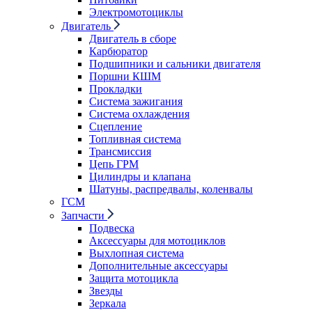
Электромотоциклы
Двигатель
Двигатель в сборе
Карбюратор
Подшипники и сальники двигателя
Поршни КШМ
Прокладки
Система зажигания
Система охлаждения
Сцепление
Топливная система
Трансмиссия
Цепь ГРМ
Цилиндры и клапана
Шатуны, распредвалы, коленвалы
ГСМ
Запчасти
Подвеска
Аксессуары для мотоциклов
Выхлопная система
Дополнительные аксессуары
Защита мотоцикла
Звезды
Зеркала