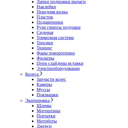
Лапки подножки рычаги
Наклейки
Передняя вилка
Пластик
Подшипники
Рули грипсы подушки
Сиденья
Тормозная система
Тросики
Тюнинг
Фары поворотники
Фильтры
Цепи слайдеры вставки
Электрооборудование
Колеса
Запчасти колес
Камеры
Муссы
Покрышки
Экипировка
Шлемы
Мотоштаны
Перчатки
Мотоботы
Джерси